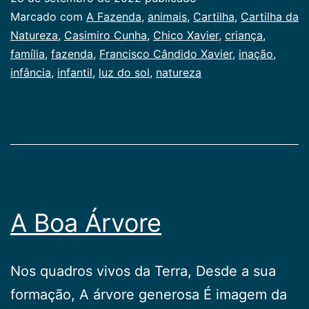
Categorizado
Marcado com
A Fazenda
,
animais
,
Cartilha
,
Cartilha da
como
Natureza
,
Casimiro Cunha
,
Chico Xavier
,
criança
,
Infancia
família
,
fazenda
,
Francisco Cândido Xavier
,
inação
,
infância
,
infantil
,
luz do sol
,
natureza
A Boa Árvore
Nos quadros vivos da Terra, Desde a sua
formação, A árvore generosa É imagem da