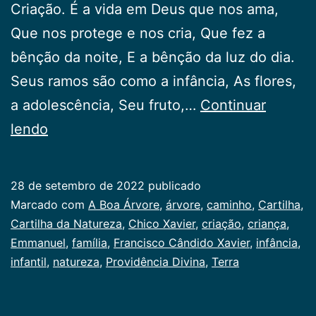
Criação. É a vida em Deus que nos ama,
Que nos protege e nos cria, Que fez a
bênção da noite, E a bênção da luz do dia.
Seus ramos são como a infância, As flores,
a adolescência, Seu fruto,…
Continuar
A
lendo
Boa
Árvore
28 de setembro de 2022
publicado
Categorizado
Marcado com
A Boa Árvore
,
árvore
,
caminho
,
Cartilha
,
como
Cartilha da Natureza
,
Chico Xavier
,
criação
,
criança
,
Infancia
Emmanuel
,
família
,
Francisco Cândido Xavier
,
infância
,
infantil
,
natureza
,
Providência Divina
,
Terra