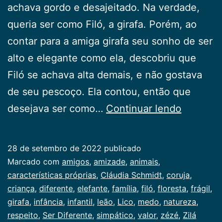
achava gordo e desajeitado. Na verdade,
queria ser como Filó, a girafa. Porém, ao
contar para a amiga girafa seu sonho de ser
alto e elegante como ela, descobriu que
Filó se achava alta demais, e não gostava
de seu pescoço. Ela contou, então que
Ser
desejava ser como…
Continuar lendo
Diferent
28 de setembro de 2022
publicado
Categorizado
Marcado com
amigos
,
amizade
,
animais
,
como
características próprias
,
Cláudia Schmidt
,
coruja
,
Infancia
criança
,
diferente
,
elefante
,
família
,
filó
,
floresta
,
frágil
,
girafa
,
infância
,
infantil
,
leão
,
Lico
,
medo
,
natureza
,
respeito
,
Ser Diferente
,
simpático
,
valor
,
zézé
,
Zilá