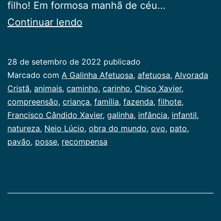
filho! Em formosa manhã de céu…
A
Continuar lendo
Galinha
Afetuosa
28 de setembro de 2022
publicado
Categorizado
Marcado com
A Galinha Afetuosa
,
afetuosa
,
Alvorada
como
Cristã
,
animais
,
caminho
,
carinho
,
Chico Xavier
,
Infancia
compreensão
,
criança
,
família
,
fazenda
,
filhote
,
Francisco Cândido Xavier
,
galinha
,
infância
,
infantil
,
natureza
,
Neio Lúcio
,
obra do mundo
,
ovo
,
pato
,
pavão
,
posse
,
recompensa