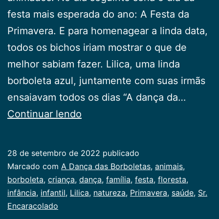
festa mais esperada do ano: A Festa da
Primavera. E para homenagear a linda data,
todos os bichos iriam mostrar o que de
melhor sabiam fazer. Lilica, uma linda
borboleta azul, juntamente com suas irmãs
ensaiavam todos os dias “A dança da…
A
Continuar lendo
Dança
das
28 de setembro de 2022
publicado
Borboletas
Categorizado
Marcado com
A Dança das Borboletas
,
animais
,
como
borboleta
,
criança
,
dança
,
família
,
festa
,
floresta
,
Infancia
infância
,
infantil
,
Lilica
,
natureza
,
Primavera
,
saúde
,
Sr.
Encaracolado