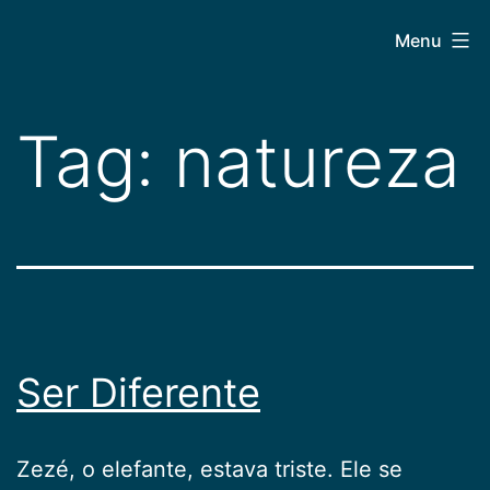
Pular
CEPAC
Menu
para
o
conteúdo
Tag:
natureza
Ser Diferente
Zezé, o elefante, estava triste. Ele se