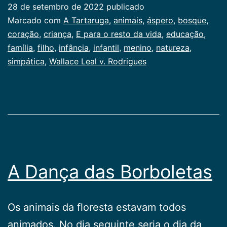
28 de setembro de 2022
publicado
Categorizado
Marcado com
A Tartaruga
,
animais
,
áspero
,
bosque
,
como
coração
,
criança
,
E para o resto da vida
,
educação
,
Infancia
família
,
filho
,
infância
,
infantil
,
menino
,
natureza
,
simpática
,
Wallace Leal v. Rodrigues
A Dança das Borboletas
Os animais da floresta estavam todos
animados. No dia seguinte seria o dia da