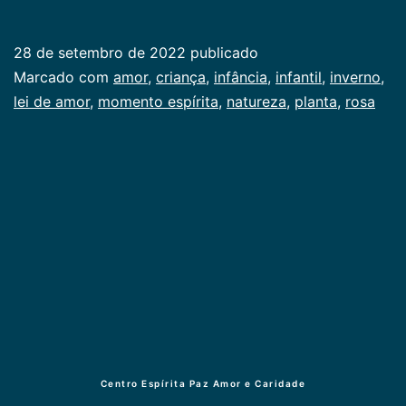
as
rosas
28 de setembro de 2022
publicado
Categorizado
Marcado com
amor
,
criança
,
infância
,
infantil
,
inverno
,
como
lei de amor
,
momento espírita
,
natureza
,
planta
,
rosa
Infancia
Centro Espírita Paz Amor e Caridade