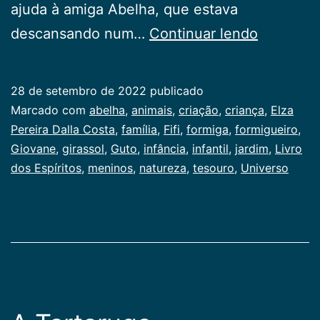
ajuda à amiga Abelha, que estava
A
descansando num…
Continuar lendo
abelha,
a
28 de setembro de 2022
publicado
formiga
Categorizado
Marcado com
abelha
,
animais
,
criação
,
criança
,
Elza
e
como
Pereira Dalla Costa
,
família
,
Fifi
,
formiga
,
formigueiro
,
Infancia
Giovane
,
girassol
,
Guto
,
infância
,
infantil
,
jardim
,
Livro
um
dos Espíritos
,
meninos
,
natureza
,
tesouro
,
Universo
tesouro