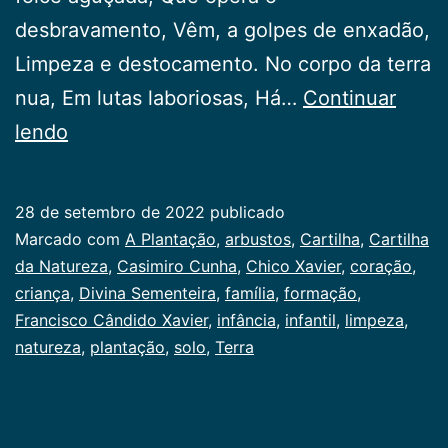
desbravamento, Vêm, a golpes de enxadão,
Limpeza e destocamento. No corpo da terra
nua, Em lutas laboriosas, Há…
Continuar
A
lendo
Plantação
28 de setembro de 2022
publicado
Categorizado
Marcado com
A Plantação
,
arbustos
,
Cartilha
,
Cartilha
como
da Natureza
,
Casimiro Cunha
,
Chico Xavier
,
coração
,
Infancia
criança
,
Divina Sementeira
,
família
,
formação
,
Francisco Cândido Xavier
,
infância
,
infantil
,
limpeza
,
natureza
,
plantação
,
solo
,
Terra