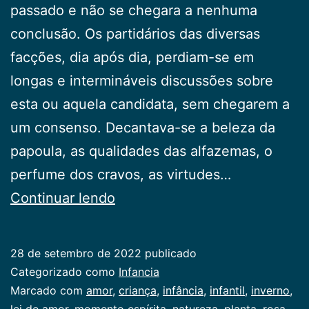
passado e não se chegara a nenhuma
conclusão. Os partidários das diversas
facções, dia após dia, perdiam-se em
longas e intermináveis discussões sobre
esta ou aquela candidata, sem chegarem a
um consenso. Decantava-se a beleza da
papoula, as qualidades das alfazemas, o
perfume dos cravos, as virtudes…
Entre
Continuar lendo
as
rosas
28 de setembro de 2022
publicado
Categorizado como
Infancia
Marcado com
amor
,
criança
,
infância
,
infantil
,
inverno
,
lei de amor
,
momento espírita
,
natureza
,
planta
,
rosa