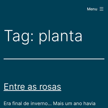
Pular
CEPAC
Menu
para
o
conteúdo
Tag:
planta
Entre as rosas
Era final de inverno… Mais um ano havia