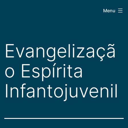
Pular
CEPAC
Menu
para
o
conteúdo
Evangelizaçã
o Espírita
Infantojuvenil