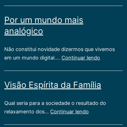
o
espiritismo
Por um mundo mais
nos
apresenta
analógico
a
felicidade
Não constitui novidade dizermos que vivemos
Por
em um mundo digital.…
Continuar lendo
um
mundo
Visão Espírita da Família
mais
analógico
Qual seria para a sociedade o resultado do
Visão
relaxamento dos…
Continuar lendo
Espírita