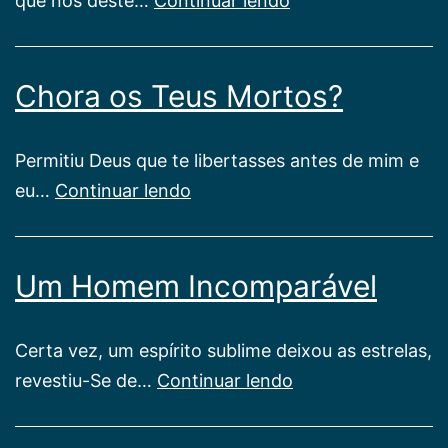
que nos deste…
Continuar lendo
no
Templo
Chora os Teus Mortos?
Espírita
Permitiu Deus que te libertasses antes de mim e
Chora
eu…
Continuar lendo
os
Teus
Um Homem Incomparável
Mortos?
Certa vez, um espírito sublime deixou as estrelas,
Um
revestiu-Se de…
Continuar lendo
Homem
Incomparável