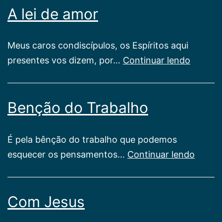
A lei de amor
Meus caros condiscípulos, os Espíritos aqui
A
presentes vos dizem, por…
Continuar lendo
lei
de
Benção do Trabalho
amor
É pela bênção do trabalho que podemos
Bençã
esquecer os pensamentos…
Continuar lendo
do
Traba
Com Jesus