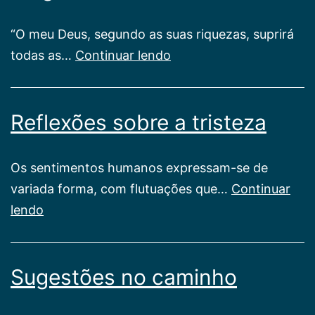
“O meu Deus, segundo as suas riquezas, suprirá
Alegria
todas as…
Continuar lendo
de
viver
Reflexões sobre a tristeza
Os sentimentos humanos expressam-se de
variada forma, com flutuações que…
Continuar
Reflexões
lendo
sobre
a
Sugestões no caminho
tristeza