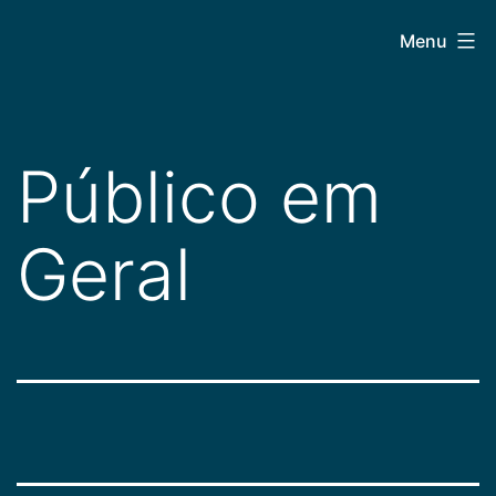
Pular
CEPAC
Menu
para
o
conteúdo
Público em
Geral