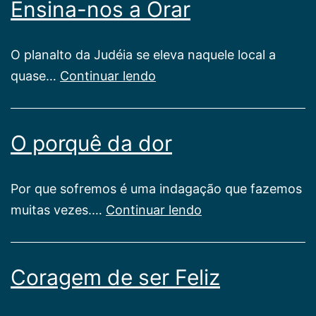
Ensina-nos a Orar
O planalto da Judéia se eleva naquele local a
Ensina-
quase…
Continuar lendo
nos
a
O porquê da dor
Orar
Por que sofremos é uma indagação que fazemos
O
muitas vezes.…
Continuar lendo
porquê
da
Coragem de ser Feliz
dor