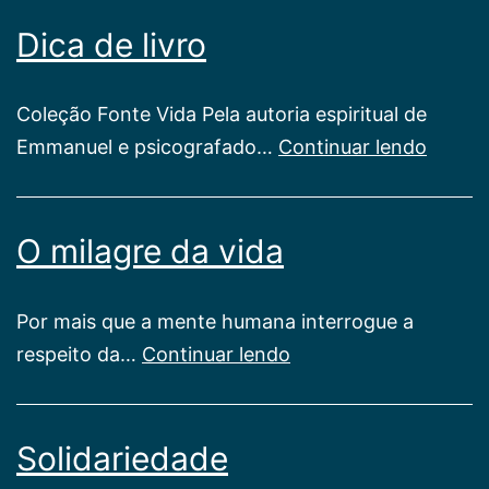
da
Dica de livro
Família
Coleção Fonte Vida Pela autoria espiritual de
Dica
Emmanuel e psicografado…
Continuar lendo
de
livro
O milagre da vida
Por mais que a mente humana interrogue a
O
respeito da…
Continuar lendo
milagre
da
Solidariedade
vida