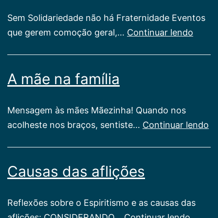
Sem Solidariedade não há Fraternidade Eventos
Solid
que gerem comoção geral,…
Continuar lendo
A mãe na família
Mensagem às mães Mãezinha! Quando nos
A
acolheste nos braços, sentiste…
Continuar lendo
m
n
Causas das aflições
fa
Reflexões sobre o Espiritismo e as causas das
Causa
aflições: CONSIDERANDO…
Continuar lendo