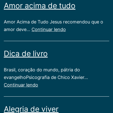
Amor acima de tudo
Amor Acima de Tudo Jesus recomendou que o
Amor
amor deve…
Continuar lendo
acima
de
Dica de livro
tudo
Brasil, coração do mundo, pátria do
evangelhoPsicografia de Chico Xavier…
Dica
Continuar lendo
de
livro
Alegria de viver