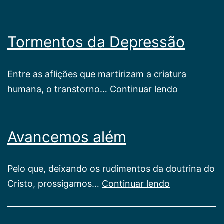
Deus
criou
Tormentos da Depressão
as
mães
Entre as aflições que martirizam a criatura
Tormentos
humana, o transtorno…
Continuar lendo
da
Depressão
Avancemos além
Pelo que, deixando os rudimentos da doutrina do
Avancemos
Cristo, prossigamos…
Continuar lendo
além