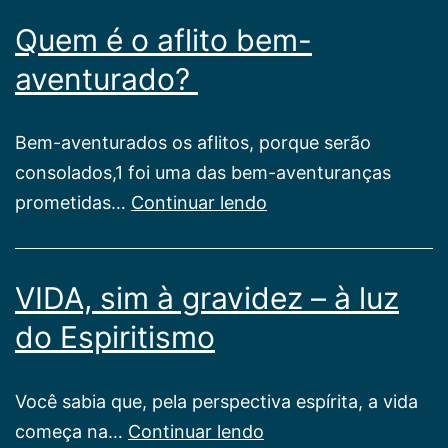
Quem é o aflito bem-
aventurado?
Bem-aventurados os aflitos, porque serão
consolados,1 foi uma das bem-aventuranças
Quem
prometidas…
Continuar lendo
é
o
VIDA, sim à gravidez – à luz
aflito
bem-
do Espiritismo
aventurado?
Você sabia que, pela perspectiva espírita, a vida
VIDA,
começa na…
Continuar lendo