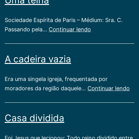
Sociedade Espírita de Paris – Médium: Sra. C.
Uma
Passando pela…
Continuar lendo
telha
A cadeira vazia
Era uma singela igreja, frequentada por
A
moradores da região daquele…
Continuar lendo
cad
vaz
Casa dividida
Foi Jesus que lecionou: Todo reino dividido entre