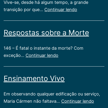
Vive-se, desde há algum tempo, a grande
Coragem
transição por que…
Continuar lendo
de
ser
Respostas sobre a Morte
Feliz
146 – É fatal o instante da morte? Com
Respostas
exceção…
Continuar lendo
sobre
a
Ensinamento Vivo
Morte
Em observando qualquer edificação ou ser­viço,
Ensin
Maria Cármen não faltava…
Continuar lendo