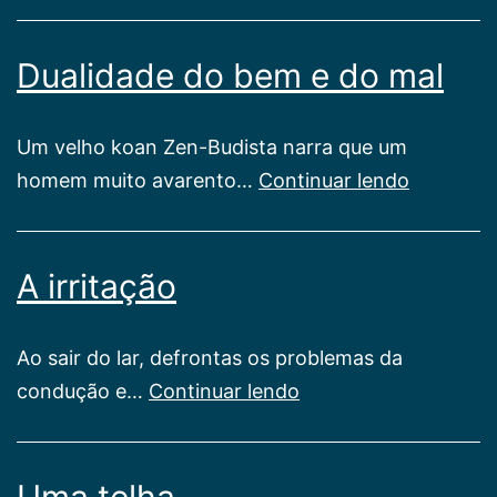
Perturbadores
Dualidade do bem e do mal
Um velho koan Zen-Budista narra que um
Dualidad
homem muito avarento…
Continuar lendo
do
bem
A irritação
e
do
mal
Ao sair do lar, defrontas os problemas da
A
condução e…
Continuar lendo
irritação
Uma telha