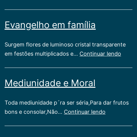
da
Amizade
Evangelho em família
Surgem flores de luminoso cristal transparente
Evang
em festões multiplicados e…
Continuar lendo
em
famíli
Mediunidade e Moral
Toda mediunidade p´ra ser séria,Para dar frutos
Mediunidad
bons e consolar,Não…
Continuar lendo
e
Moral