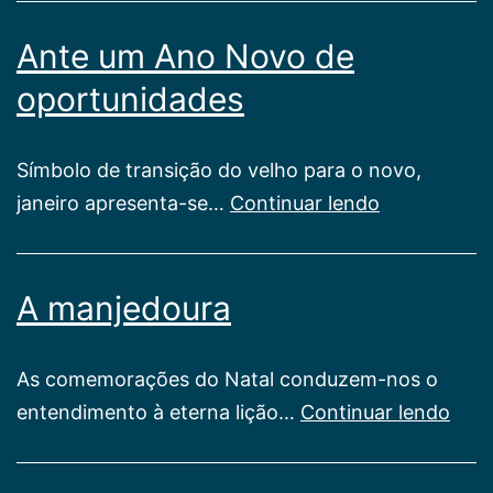
Estadual
Ante um Ano Novo de
Espírita
oportunidades
Símbolo de transição do velho para o novo,
Ante
janeiro apresenta-se…
Continuar lendo
um
Ano
A manjedoura
Novo
de
oportunida
As comemorações do Natal conduzem-nos o
A
entendimento à eterna lição…
Continuar lendo
manj