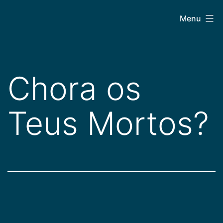
Pular
CEPAC
Menu
para
o
conteúdo
Chora os
Teus Mortos?