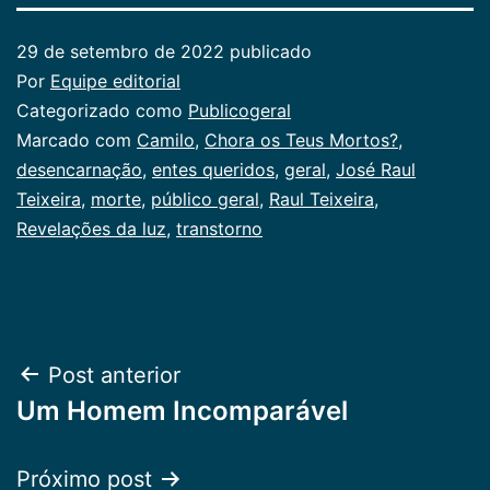
29 de setembro de 2022
publicado
Por
Equipe editorial
Categorizado como
Publicogeral
Marcado com
Camilo
,
Chora os Teus Mortos?
,
desencarnação
,
entes queridos
,
geral
,
José Raul
Teixeira
,
morte
,
público geral
,
Raul Teixeira
,
Revelações da luz
,
transtorno
Navegação
Post anterior
Um Homem Incomparável
de
Post
Próximo post