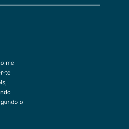
sso me
r-te
is,
undo
egundo o
a