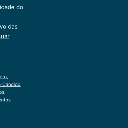
vidade do
vo das
nuar
eto
,
o Cândido
os
,
entos