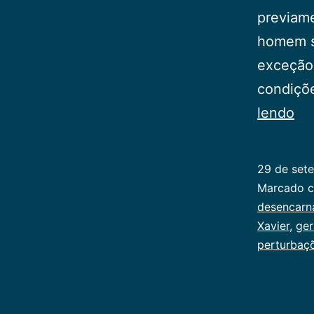
previame
homem s
exceção
condiçõe
Re
lendo
so
a
29 de set
Mo
Categoriz
Marcado 
como
desencarn
Publicoger
Xavier
,
ger
perturbaç