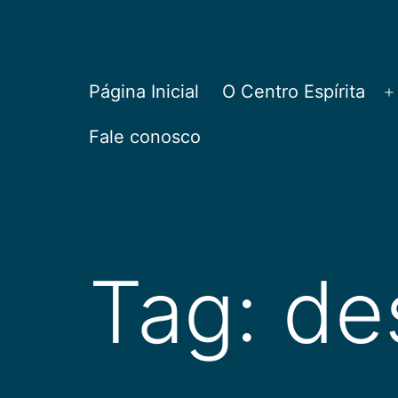
Pular
para
o
CEPAC
Página Inicial
O Centro Espírita
A
conteúdo
Fale conosco
Tag:
de