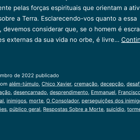
nte pelas forças espirituais que orientam a ati
obre a Terra. Esclarecendo-vos quanto a essa
, devemos considerar que, se o homem é escra
s externas da sua vida no orbe, é livre…
Conti
spostas
bre
embro de 2022
publicado
rte
ado
com
além-túmulo
,
Chico Xavier
,
cremação
,
decepção
,
desaf
ação
,
desencarnado
,
desprendimento
,
Emmanuel
,
Francisc
al
al
,
inimigos
,
morte
,
O Consolador
,
perseguições dos inimig
ões
,
público geral
,
Respostas Sobre a Morte
,
suicídio
,
torm