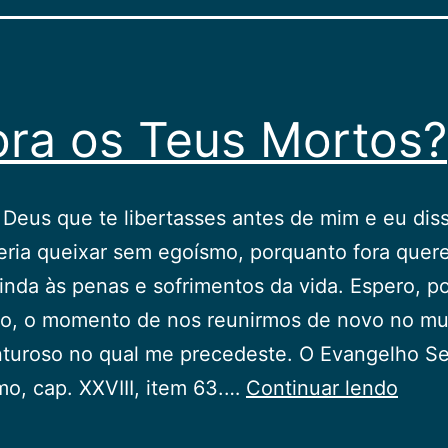
ra os Teus Mortos?
 Deus que te libertasses antes de mim e eu di
ria queixar sem egoísmo, porquanto fora quere
ainda às penas e sofrimentos da vida. Espero, po
do, o momento de nos reunirmos de novo no m
nturoso no qual me precedeste. O Evangelho S
Chor
smo, cap. XXVIII, item 63.…
Continuar lendo
os