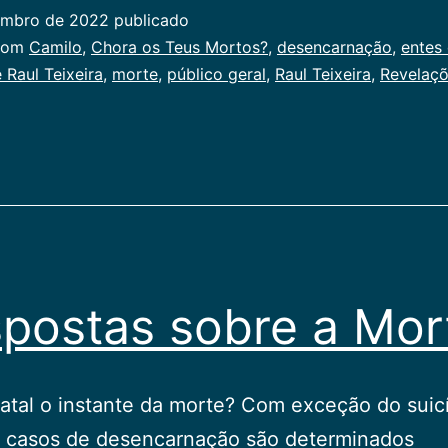
Teus
embro de 2022
publicado
Mort
ado
com
Camilo
,
Chora os Teus Mortos?
,
desencarnação
,
entes
 Raul Teixeira
,
morte
,
público geral
,
Raul Teixeira
,
Revelaçõ
al
postas sobre a Mor
fatal o instante da morte? Com exceção do suicí
s casos de desencarnação são determinados