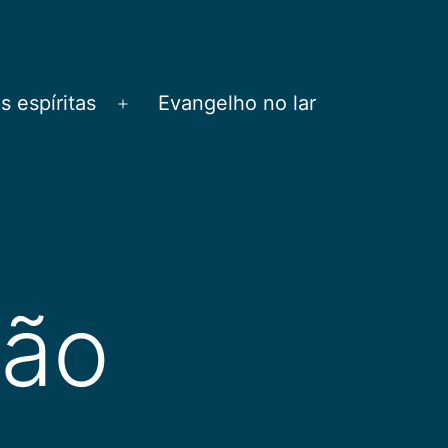
 espíritas
Evangelho no lar
Abrir
menu
ção