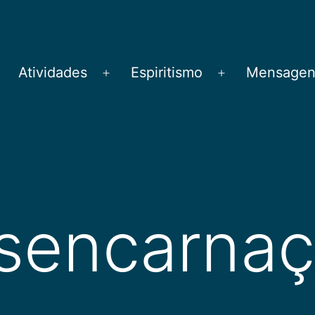
Atividades
Espiritismo
Mensagens
brir
Abrir
Abrir
menu
menu
menu
sencarna