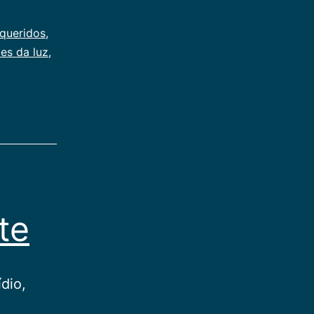
os?
 queridos
,
es da luz
,
te
dio,