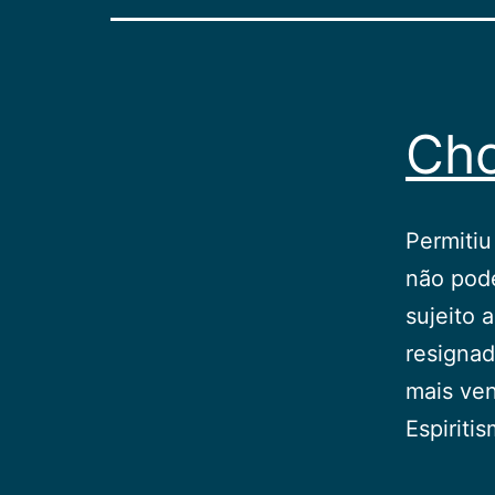
Cho
Permitiu
não pode
sujeito 
resigna
mais ve
Espiriti