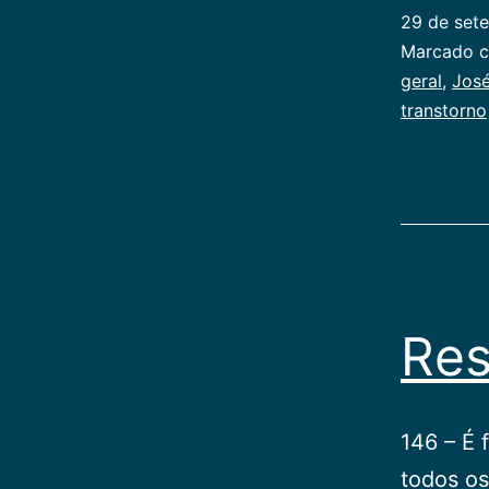
29 de set
Categoriz
Marcado 
como
geral
,
José
Publicoger
transtorno
Res
146 – É 
todos o