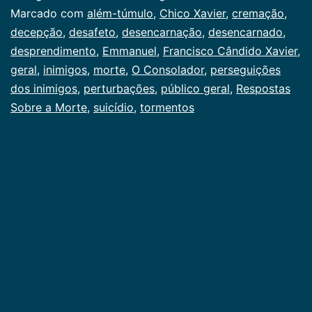
Marcado com
além-túmulo
,
Chico Xavier
,
cremação
,
decepção
,
desafeto
,
desencarnação
,
desencarnado
,
desprendimento
,
Emmanuel
,
Francisco Cândido Xavier
,
geral
,
inimigos
,
morte
,
O Consolador
,
perseguições
dos inimigos
,
perturbações
,
público geral
,
Respostas
Sobre a Morte
,
suicídio
,
tormentos