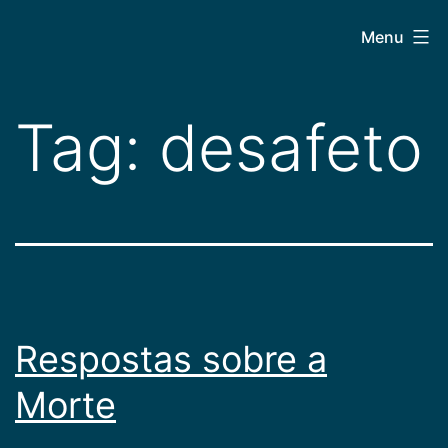
Pular
CEPAC
Menu
para
o
conteúdo
Tag:
desafeto
Respostas sobre a
Morte