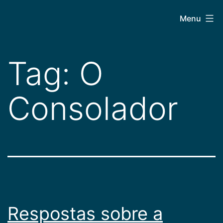
Pular
CEPAC
Menu
para
o
conteúdo
Tag:
O
Consolador
Respostas sobre a