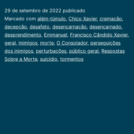
a
29 de setembro de 2022
publicado
Morte
Categorizado
Marcado com
além-túmulo
,
Chico Xavier
,
cremação
,
como
decepção
,
desafeto
,
desencarnação
,
desencarnado
,
Publicogeral
desprendimento
,
Emmanuel
,
Francisco Cândido Xavier
,
geral
,
inimigos
,
morte
,
O Consolador
,
perseguições
dos inimigos
,
perturbações
,
público geral
,
Respostas
Sobre a Morte
,
suicídio
,
tormentos