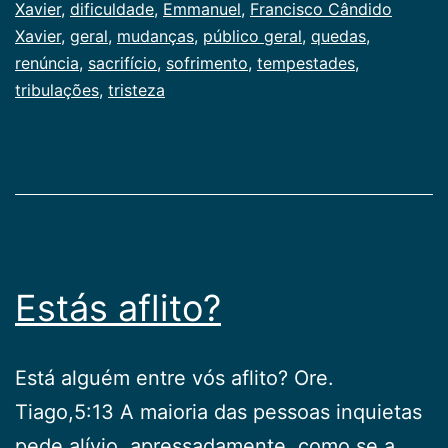
como
Xavier
,
dificuldade
,
Emmanuel
,
Francisco Cândido
Publicogeral
Xavier
,
geral
,
mudanças
,
público geral
,
quedas
,
renúncia
,
sacrifício
,
sofrimento
,
tempestades
,
tribulações
,
tristeza
Estás aflito?
Está alguém entre vós aflito? Ore.
Tiago,5:13 A maioria das pessoas inquietas
pede alívio, apressadamente, como se a