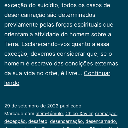
exceção do suicídio, todos os casos de
desencarnação são determinados
previamente pelas forças espirituais que
orientam a atividade do homem sobre a
Terra. Esclarecendo-vos quanto a essa
exceção, devemos considerar que, se o
homem é escravo das condições externas
da sua vida no orbe, é livre…
Continuar
Respostas
lendo
sobre
a
29 de setembro de 2022
publicado
Morte
Categorizado
Marcado com
além-túmulo
,
Chico Xavier
,
cremação
,
como
decepção
,
desafeto
,
desencarnação
,
desencarnado
,