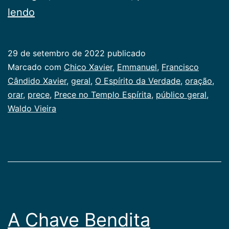
Prece
lendo
no
Templo
29 de setembro de 2022
publicado
Espírita
Categorizado
Marcado com
Chico Xavier
,
Emmanuel
,
Francisco
como
Cândido Xavier
,
geral
,
O Espírito da Verdade
,
oração
,
Publicogeral
orar
,
prece
,
Prece no Templo Espírita
,
público geral
,
Waldo Vieira
A Chave Bendita