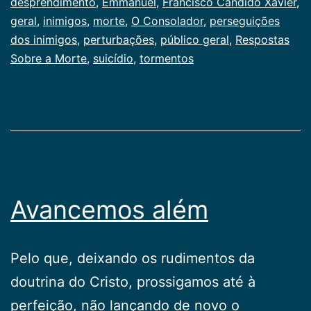
Publicogeral
desprendimento
,
Emmanuel
,
Francisco Cândido Xavier
,
geral
,
inimigos
,
morte
,
O Consolador
,
perseguições
dos inimigos
,
perturbações
,
público geral
,
Respostas
Sobre a Morte
,
suicídio
,
tormentos
Avancemos além
Pelo que, deixando os rudimentos da
doutrina do Cristo, prossigamos até à
perfeição, não lançando de novo o