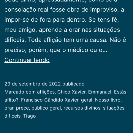
consolação real fosse obra de improviso, a
impor-se de fora para dentro. Se tens fé,
meu amigo, aprende a orar nas situações
difíceis. Toda aflição tem uma causa. Não é
preciso, porém, que o médico ou o…
Estás
Continuar lendo
aflito?
29 de setembro de 2022
publicado
Categorizado
Marcado com
aflições
,
Chico Xavier
,
Emmanuel
,
Estás
como
aflito?
,
Francisco Cândido Xavier
,
geral
,
Nosso livro
,
Publicogeral
orar
,
prece
,
público geral
,
recursos divinos
,
situações
difíceis
,
Tiago