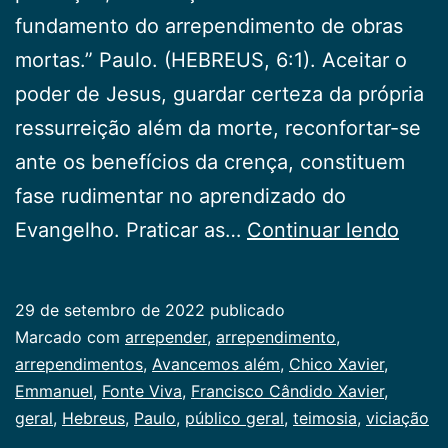
fundamento do arrependimento de obras
mortas.” Paulo. (HEBREUS, 6:1). Aceitar o
poder de Jesus, guardar certeza da própria
ressurreição além da morte, reconfortar-se
ante os benefícios da crença, constituem
fase rudimentar no aprendizado do
Avan
Evangelho. Praticar as…
Continuar lendo
além
29 de setembro de 2022
publicado
Categorizado
Marcado com
arrepender
,
arrependimento
,
como
arrependimentos
,
Avancemos além
,
Chico Xavier
,
Publicogeral
Emmanuel
,
Fonte Viva
,
Francisco Cândido Xavier
,
geral
,
Hebreus
,
Paulo
,
público geral
,
teimosia
,
viciação