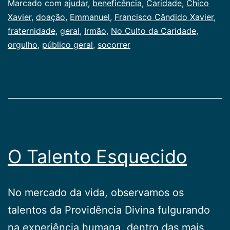
Categorizado
Marcado com
ajudar
,
beneficência
,
Caridade
,
Chico
como
Xavier
,
doação
,
Emmanuel
,
Francisco Cândido Xavier
,
Publicogeral
fraternidade
,
geral
,
Irmão
,
No Culto da Caridade
,
orgulho
,
público geral
,
socorrer
O Talento Esquecido
No mercado da vida, observamos os
talentos da Providência Divina fulgurando
na experiência humana, dentro das mais