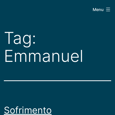
Pular
CEPAC
Menu
para
o
conteúdo
Tag:
Emmanuel
Sofrimento