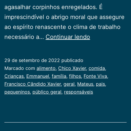
agasalhar corpinhos enregelados. É
imprescindível o abrigo moral que assegure
ao espírito renascente o clima de trabalho
Crianças
necessário a…
Continuar lendo
29 de setembro de 2022
publicado
Categorizado
Marcado com
alimento
,
Chico Xavier
,
comida
,
como
Crianças
,
Emmanuel
,
família
,
filhos
,
Fonte Viva
,
Publicogeral
Francisco Cândido Xavier
,
geral
,
Mateus
,
pais
,
pequeninos
,
público geral
,
responsáveis