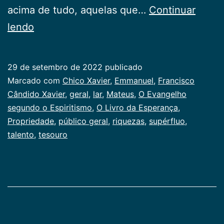
acima de tudo, aquelas que…
Continuar
Propriedade
lendo
29 de setembro de 2022
publicado
Categorizado
Marcado com
Chico Xavier
,
Emmanuel
,
Francisco
como
Cândido Xavier
,
geral
,
lar
,
Mateus
,
O Evangelho
Publicogeral
segundo o Espiritismo
,
O Livro da Esperança
,
Propriedade
,
público geral
,
riquezas
,
supérfluo
,
talento
,
tesouro