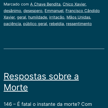
Categorizado
Marcado com
A Chave Bendita
,
Chico Xavier
,
como
desânimo
,
desespero
,
Emmanuel
,
Francisco Cândido
Publicogeral
Xavier
,
geral
,
humildade
,
irritação
,
Mãos Unidas
,
paciência
,
público geral
,
rebeldia
,
ressentimento
Respostas sobre a
Morte
146 – É fatal o instante da morte? Com