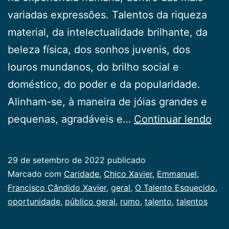
variadas expressões. Talentos da riqueza
material, da intelectualidade brilhante, da
beleza física, dos sonhos juvenis, dos
louros mundanos, do brilho social e
doméstico, do poder e da popularidade.
Alinham-se, à maneira de jóias grandes e
O
pequenas, agradáveis e…
Continuar lendo
Tal
Esq
29 de setembro de 2022
publicado
Categorizado
Marcado com
Caridade
,
Chico Xavier
,
Emmanuel
,
como
Francisco Cândido Xavier
,
geral
,
O Talento Esquecido
,
Publicogeral
oportunidade
,
público geral
,
rumo
,
talento
,
talentos