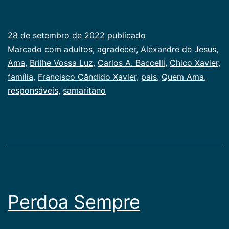
Ama
28 de setembro de 2022
publicado
Categorizado
Marcado com
adultos
,
agradecer
,
Alexandre de Jesus
,
como
Ama
,
Brilhe Vossa Luz
,
Carlos A. Baccelli
,
Chico Xavier
,
Publicogeral
família
,
Francisco Cândido Xavier
,
pais
,
Quem Ama
,
responsáveis
,
samaritano
Perdoa Sempre