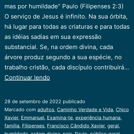
mas por humildade” Paulo (Filipenses 2:3)
O serviço de Jesus é infinito. Na sua órbita,
há lugar para todas as criaturas e para todas
as idéias sadias em sua expressão
substancial. Se, na ordem divina, cada
árvore produz segundo a sua espécie, no
trabalho cristão, cada discípulo contribuirá…
Examina-
Continuar lendo
te
28 de setembro de 2022
publicado
Categorizado
Marcado com
adultos
,
Caminho Verdade e Vida
,
Chico
como
Xavier
,
Emmanuel
,
Examina-te
,
experiência humana
,
Publicogeral
família
,
Filipenses
,
Francisco Cândido Xavier
,
geral
,
humildade
,
ordem divina
,
pais
,
Paulo
,
público geral
,