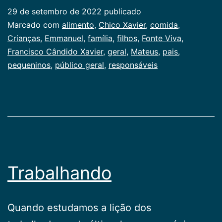
29 de setembro de 2022
publicado
Categorizado
Marcado com
alimento
,
Chico Xavier
,
comida
,
como
Crianças
,
Emmanuel
,
família
,
filhos
,
Fonte Viva
,
Publicogeral
Francisco Cândido Xavier
,
geral
,
Mateus
,
pais
,
pequeninos
,
público geral
,
responsáveis
Trabalhando
Quando estudamos a lição dos