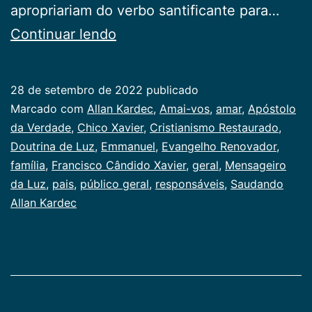
apropriariam do verbo santificante para…
Saudando
Continuar lendo
Allan
Kardec
28 de setembro de 2022
publicado
Categorizado
Marcado com
Allan Kardec
,
Amai-vos
,
amar
,
Apóstolo
como
da Verdade
,
Chico Xavier
,
Cristianismo Restaurado
,
Publicogeral
Doutrina de Luz
,
Emmanuel
,
Evangelho Renovador
,
família
,
Francisco Cândido Xavier
,
geral
,
Mensageiro
da Luz
,
pais
,
público geral
,
responsáveis
,
Saudando
Allan Kardec