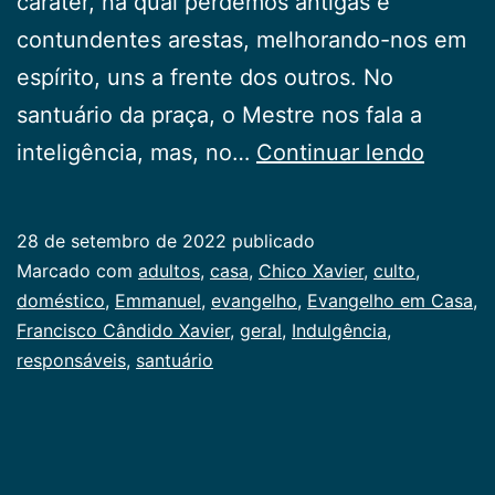
caráter, na qual perdemos antigas e
contundentes arestas, melhorando-nos em
espírito, uns a frente dos outros. No
santuário da praça, o Mestre nos fala a
Evang
inteligência, mas, no…
Continuar lendo
em
Casa
28 de setembro de 2022
publicado
Categorizado
Marcado com
adultos
,
casa
,
Chico Xavier
,
culto
,
como
doméstico
,
Emmanuel
,
evangelho
,
Evangelho em Casa
,
Publicogeral
Francisco Cândido Xavier
,
geral
,
Indulgência
,
responsáveis
,
santuário