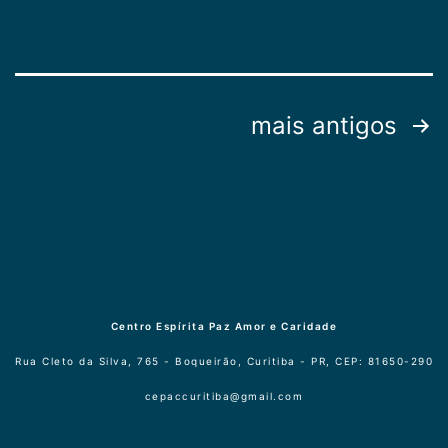
Paginação
mais antigos
de
posts
Centro Espírita Paz Amor e Caridade
Rua Cleto da Silva, 765 - Boqueirão, Curitiba - PR, CEP: 81650-290
cepaccuritiba@gmail.com