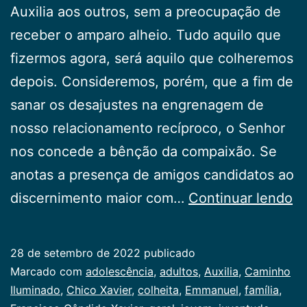
Auxilia aos outros, sem a preocupação de
receber o amparo alheio. Tudo aquilo que
fizermos agora, será aquilo que colheremos
depois. Consideremos, porém, que a fim de
sanar os desajustes na engrenagem de
nosso relacionamento recíproco, o Senhor
nos concede a bênção da compaixão. Se
anotas a presença de amigos candidatos ao
P
discernimento maior com…
Continuar lendo
S
28 de setembro de 2022
publicado
Categorizado
Marcado com
adolescência
,
adultos
,
Auxilia
,
Caminho
como
Iluminado
,
Chico Xavier
,
colheita
,
Emmanuel
,
família
,