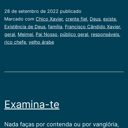
Deus
28 de setembro de 2022
publicado
Categorizado
Marcado com
Chico Xavier
,
crente fiel
,
Deus
,
existe
,
como
Existência de Deus
,
família
,
Francisco Cândido Xavier
,
Publicogeral
geral
,
Meimei
,
Pai Nosso
,
público geral
,
responsáveis
,
rico chefe
,
velho árabe
Examina-te
Nada faças por contenda ou por vanglória,