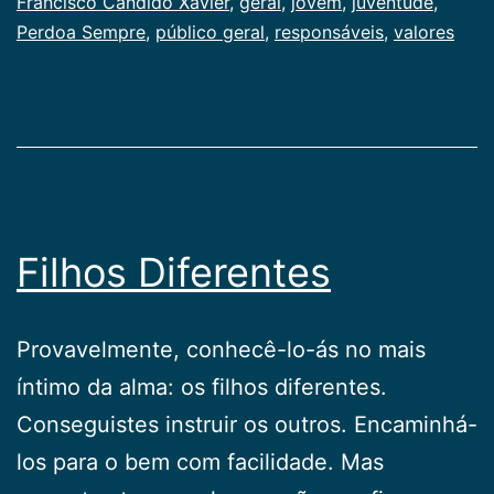
Juventude
Francisco Cândido Xavier
,
,
geral
,
jovem
,
juventude
,
Publicogeral
Perdoa Sempre
,
público geral
,
responsáveis
,
valores
Filhos Diferentes
Provavelmente, conhecê-lo-ás no mais
íntimo da alma: os filhos diferentes.
Conseguistes instruir os outros. Encaminhá-
los para o bem com facilidade. Mas