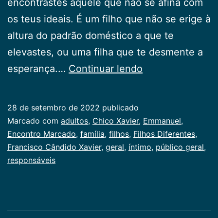
encontrastes aquele que não se afina com
os teus ideais. É um filho que não se erige à
altura do padrão doméstico a que te
elevastes, ou uma filha que te desmente a
Filhos
esperança.…
Continuar lendo
Diferentes
28 de setembro de 2022
publicado
Categorizado
Marcado com
adultos
,
Chico Xavier
,
Emmanuel
,
como
Encontro Marcado
,
família
,
filhos
,
Filhos Diferentes
,
Publicogeral
Francisco Cândido Xavier
,
geral
,
íntimo
,
público geral
,
responsáveis