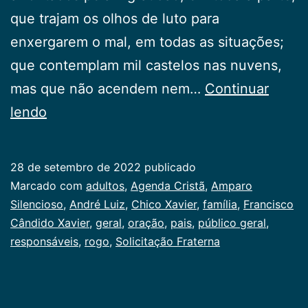
que trajam os olhos de luto para
enxergarem o mal, em todas as situações;
que contemplam mil castelos nas nuvens,
mas que não acendem nem…
Continuar
Solicitação
lendo
Fraterna
28 de setembro de 2022
publicado
Categorizado
Marcado com
adultos
,
Agenda Cristã
,
Amparo
como
Silencioso
,
André Luiz
,
Chico Xavier
,
família
,
Francisco
Publicogeral
Cândido Xavier
,
geral
,
oração
,
pais
,
público geral
,
responsáveis
,
rogo
,
Solicitação Fraterna