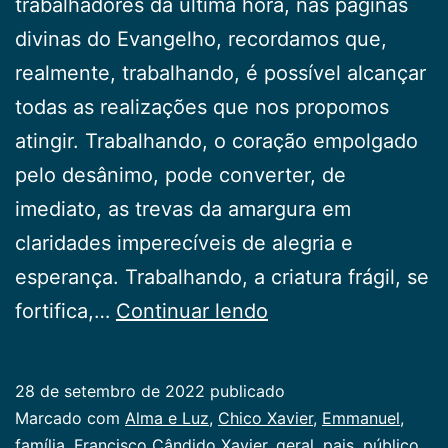
trabalhadores da última hora, nas páginas
divinas do Evangelho, recordamos que,
realmente, trabalhando, é possível alcançar
todas as realizações que nos propomos
atingir. Trabalhando, o coração empolgado
pelo desânimo, pode converter, de
imediato, as trevas da amargura em
claridades imperecíveis de alegria e
esperança. Trabalhando, a criatura frágil, se
Trabalhando
fortifica,…
Continuar lendo
28 de setembro de 2022
publicado
Categorizado
Marcado com
Alma e Luz
,
Chico Xavier
,
Emmanuel
,
como
família
,
Francisco Cândido Xavier
,
geral
,
pais
,
público