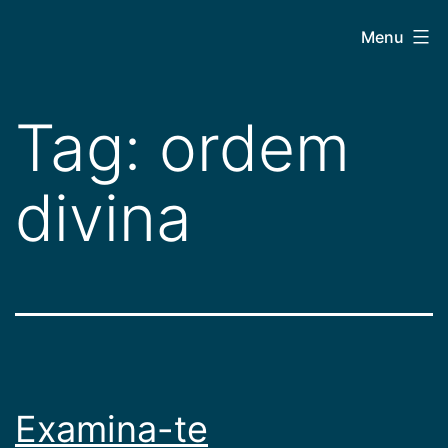
Pular
CEPAC
Menu
para
o
conteúdo
Tag:
ordem
divina
Examina-te