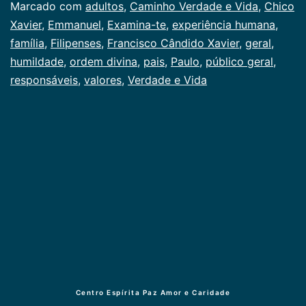
Marcado com
adultos
,
Caminho Verdade e Vida
,
Chico
Xavier
,
Emmanuel
,
Examina-te
,
experiência humana
,
família
,
Filipenses
,
Francisco Cândido Xavier
,
geral
,
humildade
,
ordem divina
,
pais
,
Paulo
,
público geral
,
responsáveis
,
valores
,
Verdade e Vida
Centro Espírita Paz Amor e Caridade