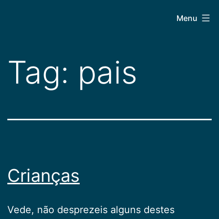
Pular
CEPAC
Menu
para
o
conteúdo
Tag:
pais
Crianças
Vede, não desprezeis alguns destes