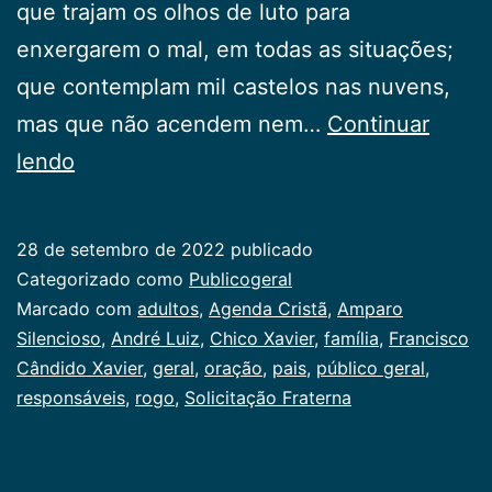
que trajam os olhos de luto para
enxergarem o mal, em todas as situações;
que contemplam mil castelos nas nuvens,
mas que não acendem nem…
Continuar
Solicitação
lendo
Fraterna
28 de setembro de 2022
publicado
Categorizado como
Publicogeral
Marcado com
adultos
,
Agenda Cristã
,
Amparo
Silencioso
,
André Luiz
,
Chico Xavier
,
família
,
Francisco
Cândido Xavier
,
geral
,
oração
,
pais
,
público geral
,
responsáveis
,
rogo
,
Solicitação Fraterna