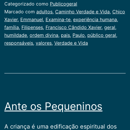
Categorizado como
Publicogeral
Marcado com
adultos
,
Caminho Verdade e Vida
,
Chico
Xavier
,
Emmanuel
,
Examina-te
,
experiência humana
,
família
,
Filipenses
,
Francisco Cândido Xavier
,
geral
,
humildade
,
ordem divina
,
pais
,
Paulo
,
público geral
,
responsáveis
,
valores
,
Verdade e Vida
Ante os Pequeninos
A criança é uma edificação espiritual dos