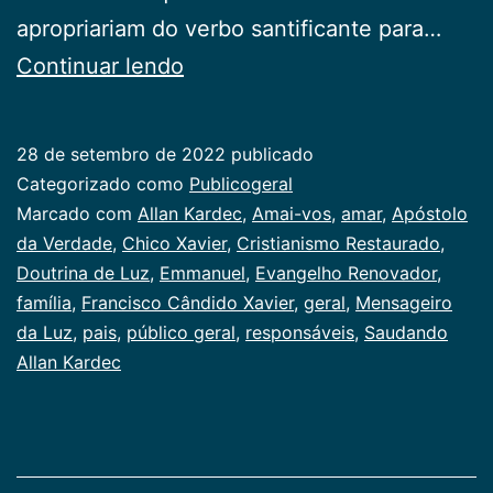
apropriariam do verbo santificante para…
Saudando
Continuar lendo
Allan
Kardec
28 de setembro de 2022
publicado
Categorizado como
Publicogeral
Marcado com
Allan Kardec
,
Amai-vos
,
amar
,
Apóstolo
da Verdade
,
Chico Xavier
,
Cristianismo Restaurado
,
Doutrina de Luz
,
Emmanuel
,
Evangelho Renovador
,
família
,
Francisco Cândido Xavier
,
geral
,
Mensageiro
da Luz
,
pais
,
público geral
,
responsáveis
,
Saudando
Allan Kardec