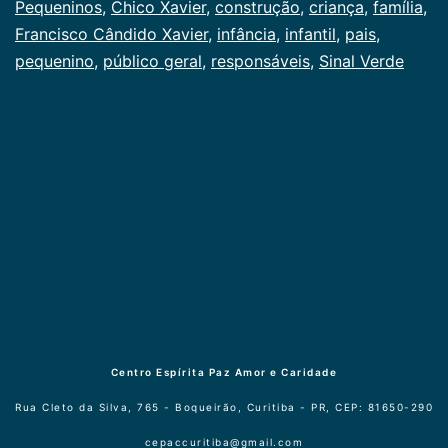
Pequeninos
,
Chico Xavier
,
construção
,
criança
,
família
,
Francisco Cândido Xavier
,
infância
,
infantil
,
pais
,
pequenino
,
público geral
,
responsáveis
,
Sinal Verde
Centro Espírita Paz Amor e Caridade
Rua Cleto da Silva, 765 - Boqueirão, Curitiba - PR, CEP: 81650-290
cepaccuritiba@gmail.com