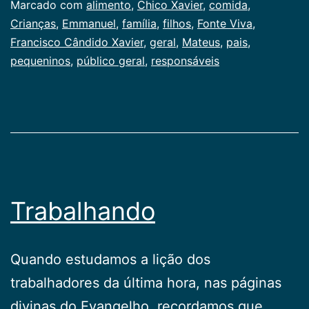
Marcado com
alimento
,
Chico Xavier
,
comida
,
Crianças
,
Emmanuel
,
família
,
filhos
,
Fonte Viva
,
Francisco Cândido Xavier
,
geral
,
Mateus
,
pais
,
pequeninos
,
público geral
,
responsáveis
Trabalhando
Quando estudamos a lição dos
trabalhadores da última hora, nas páginas
divinas do Evangelho, recordamos que,