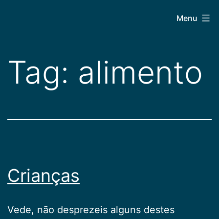
Pular
CEPAC
Menu
para
o
conteúdo
Tag:
alimento
Crianças
Vede, não desprezeis alguns destes