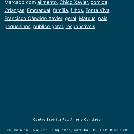
Marcado com
alimento
,
Chico Xavier
,
comida
,
Crianças
,
Emmanuel
,
família
,
filhos
,
Fonte Viva
,
Francisco Cândido Xavier
,
geral
,
Mateus
,
pais
,
pequeninos
,
público geral
,
responsáveis
Centro Espírita Paz Amor e Caridade
Rua Cleto da Silva, 765 - Boqueirão, Curitiba - PR, CEP: 81650-290