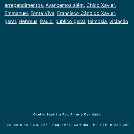
arrependimentos
,
Avancemos além
,
Chico Xavier
,
Emmanuel
,
Fonte Viva
,
Francisco Cândido Xavier
,
geral
,
Hebreus
,
Paulo
,
público geral
,
teimosia
,
viciação
Centro Espírita Paz Amor e Caridade
Rua Cleto da Silva, 765 - Boqueirão, Curitiba - PR, CEP: 81650-290