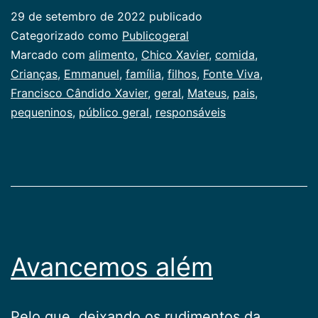
29 de setembro de 2022
publicado
Categorizado como
Publicogeral
Marcado com
alimento
,
Chico Xavier
,
comida
,
Crianças
,
Emmanuel
,
família
,
filhos
,
Fonte Viva
,
Francisco Cândido Xavier
,
geral
,
Mateus
,
pais
,
pequeninos
,
público geral
,
responsáveis
Avancemos além
Pelo que, deixando os rudimentos da