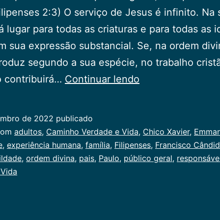
ilipenses 2:3) O serviço de Jesus é infinito. Na
há lugar para todas as criaturas e para todas as i
m sua expressão substancial. Se, na ordem divi
roduz segundo a sua espécie, no trabalho crist
Examina-
o contribuirá…
Continuar lendo
te
embro de 2022
publicado
ado
com
adultos
,
Caminho Verdade e Vida
,
Chico Xavier
,
Emman
e
,
experiência humana
,
família
,
Filipenses
,
Francisco Cândid
al
ildade
,
ordem divina
,
pais
,
Paulo
,
público geral
,
responsáve
 Vida