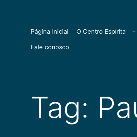
Pular
para
o
CEPAC
Página Inicial
O Centro Espírita
A
conteúdo
Fale conosco
Tag:
Pa