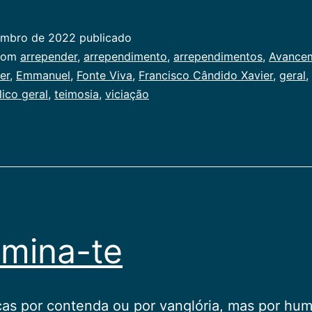
embro de 2022
publicado
ado
com
arrepender
,
arrependimento
,
arrependimentos
,
Avance
er
,
Emmanuel
,
Fonte Viva
,
Francisco Cândido Xavier
,
geral
,
al
lico geral
,
teimosia
,
viciação
mina-te
as por contenda ou por vanglória, mas por hum