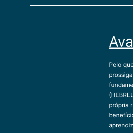
Av
Pelo que
prossiga
fundame
(HEBREUS
própria 
benefíci
aprendi