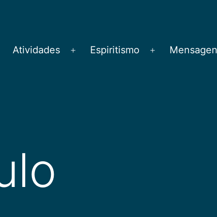
Atividades
Espiritismo
Mensagens
brir
Abrir
Abrir
menu
menu
menu
ulo