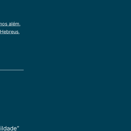
além
mos além
,
Hebreus
,
ildade”