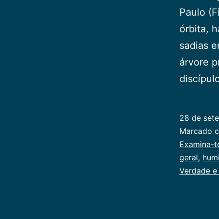
Paulo (F
órbita, 
sadias e
árvore p
discípul
28 de set
Categoriz
Marcado 
como
Examina-t
Publicoger
geral
,
hum
Verdade e