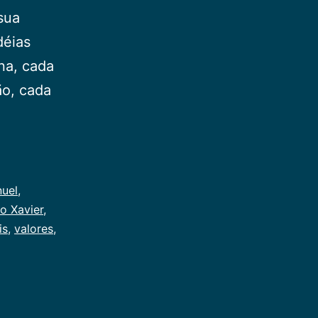
 sua
déias
na, cada
ão, cada
uel
,
o Xavier
,
is
,
valores
,