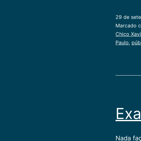
29 de set
Categoriz
Marcado 
como
Chico Xavi
Publicoger
Paulo
,
púb
Exa
Nada faç