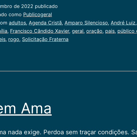
embro de 2022
publicado
zado como
Publicogeral
com
adultos
,
Agenda Cristã
,
Amparo Silencioso
,
André Luiz
ília
,
Francisco Cândido Xavier
,
geral
,
oração
,
pais
,
público 
eis
,
rogo
,
Solicitação Fraterna
em Ama
a nada exige. Perdoa sem traçar condições. S