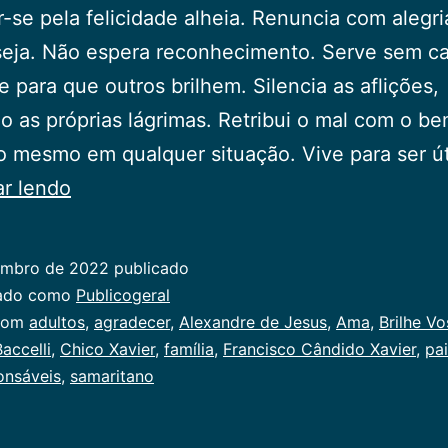
ar-se pela felicidade alheia. Renuncia com alegr
seja. Não espera reconhecimento. Serve sem c
 para que outros brilhem. Silencia as aflições,
o as próprias lágrimas. Retribui o mal com o be
 mesmo em qualquer situação. Vive para ser út
Quem
ar lendo
Ama
embro de 2022
publicado
zado como
Publicogeral
com
adultos
,
agradecer
,
Alexandre de Jesus
,
Ama
,
Brilhe V
accelli
,
Chico Xavier
,
família
,
Francisco Cândido Xavier
,
pa
onsáveis
,
samaritano