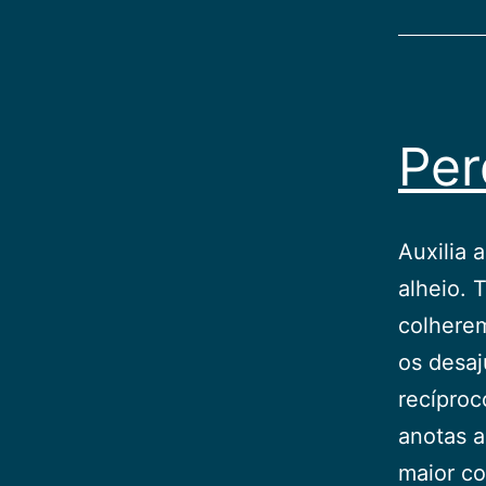
Per
Auxilia 
alheio. 
colherem
os desa
recípro
anotas a
maior 