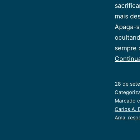
sacrific
mais de
Apaga-se
ocultand
sempre o
Continu
28 de set
Categori
Marcado 
Carlos A. B
Ama
,
resp