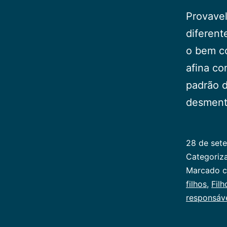
Provavel
diferent
o bem co
afina co
padrão d
desment
28 de set
Categori
Marcado 
filhos
,
Filh
responsáv