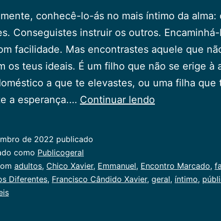
mente, conhecê-lo-ás no mais íntimo da alma: o
es. Conseguistes instruir os outros. Encaminhá-
m facilidade. Mas encontrastes aquele que nã
m os teus ideais. É um filho que não se erige à 
oméstico a que te elevastes, ou uma filha que 
Filhos
e a esperança.…
Continuar lendo
Diferentes
embro de 2022
publicado
zado como
Publicogeral
com
adultos
,
Chico Xavier
,
Emmanuel
,
Encontro Marcado
,
f
os Diferentes
,
Francisco Cândido Xavier
,
geral
,
íntimo
,
públ
eis