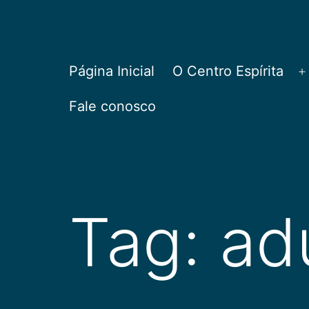
Pular
para
o
CEPAC
Página Inicial
O Centro Espírita
A
conteúdo
Fale conosco
Tag:
ad