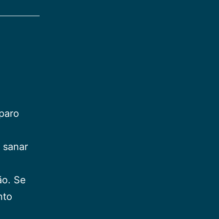
paro
 sanar
ão. Se
nto