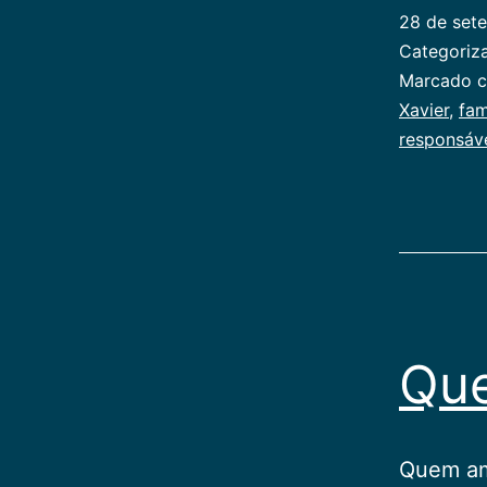
28 de set
Categori
Marcado 
Xavier
,
fam
responsáv
Qu
Quem am