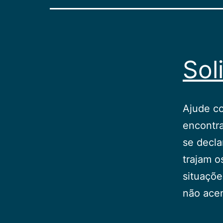
Sol
Ajude co
encontra
se decla
trajam o
situaçõe
não ac