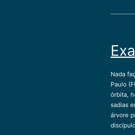
Exa
Nada faç
Paulo (F
órbita, 
sadias e
árvore p
discípul