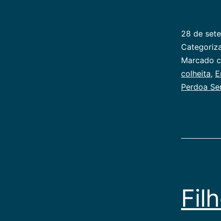
28 de set
Categori
Marcado 
colheita
,
E
Perdoa Se
Fil