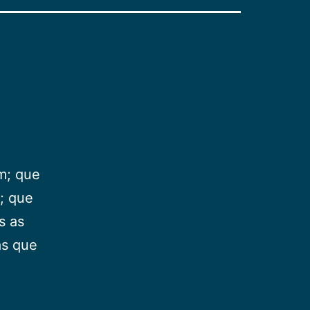
m; que
; que
s as
as que