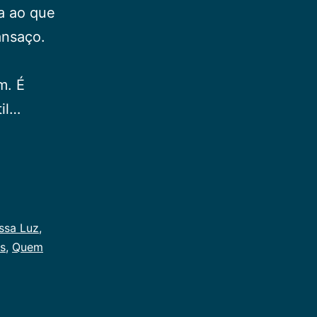
ia ao que
ansaço.
m. É
il…
ossa Luz
,
is
,
Quem