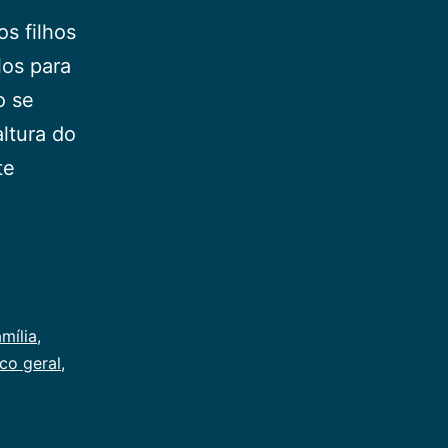
s filhos
los para
o se
altura do
te
amília
,
ico geral
,