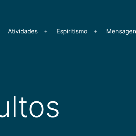
Atividades
Espiritismo
Mensagens
brir
Abrir
Abrir
menu
menu
menu
ultos