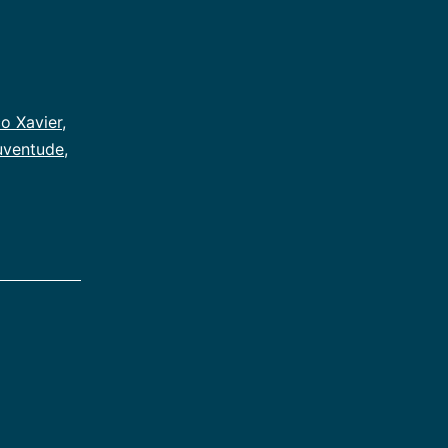
o Xavier
,
uventude
,