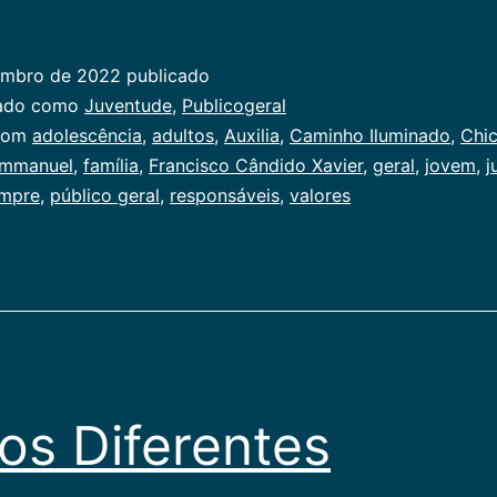
Sempre
embro de 2022
publicado
zado como
Juventude
,
Publicogeral
com
adolescência
,
adultos
,
Auxilia
,
Caminho Iluminado
,
Chic
mmanuel
,
família
,
Francisco Cândido Xavier
,
geral
,
jovem
,
j
mpre
,
público geral
,
responsáveis
,
valores
hos Diferentes