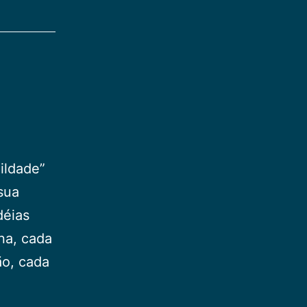
ildade”
 sua
déias
na, cada
ão, cada