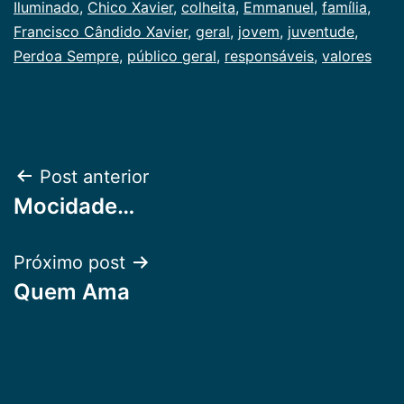
Iluminado
,
Chico Xavier
,
colheita
,
Emmanuel
,
família
,
Francisco Cândido Xavier
,
geral
,
jovem
,
juventude
,
Perdoa Sempre
,
público geral
,
responsáveis
,
valores
Navegação
Post anterior
Mocidade…
de
Post
Próximo post
Quem Ama