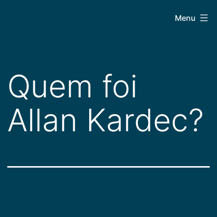
Pular
CEPAC
Menu
para
o
conteúdo
Quem foi
Allan Kardec?