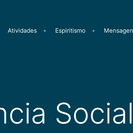
Atividades
Espiritismo
Mensagens
brir
Abrir
Abrir
menu
menu
menu
ncia Socia