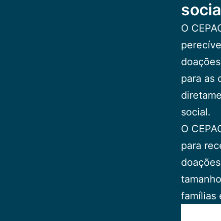
socia
O CEPAC
perecíve
doações 
para as 
diretame
social.
O CEPAC
para re
doações 
tamanho 
famílias