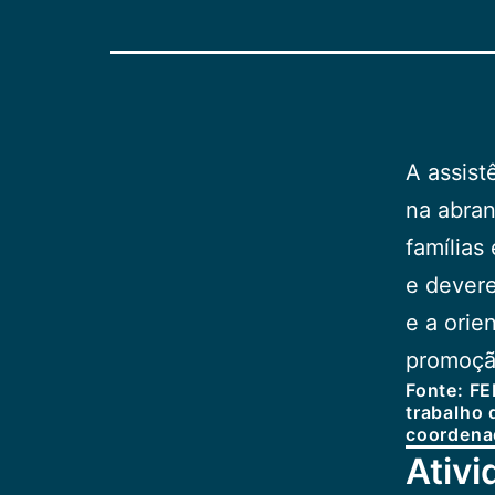
A assist
na abran
famílias
e devere
e a orie
promoção
Fonte: FE
trabalho 
coordenad
Ativi