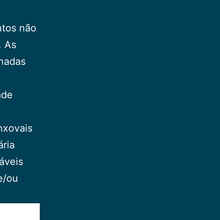
ntos não
. As
onadas
u
ade
nxovais
ria
áveis
e/ou