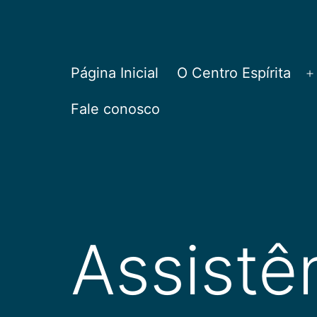
Pular
para
o
CEPAC
Página Inicial
O Centro Espírita
A
conteúdo
Fale conosco
Assistê