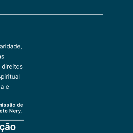
caridade,
às
 direitos
piritual
ia e
omissão de
eto Nery,
oção