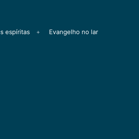
 espíritas
Evangelho no lar
Abrir
menu
l