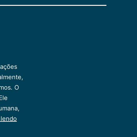
mações
almente,
smos. O
Ele
humana,
Cristo
 lendo
Reina!