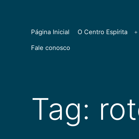
Pular
para
o
CEPAC
Página Inicial
O Centro Espírita
A
conteúdo
Fale conosco
Tag:
ro