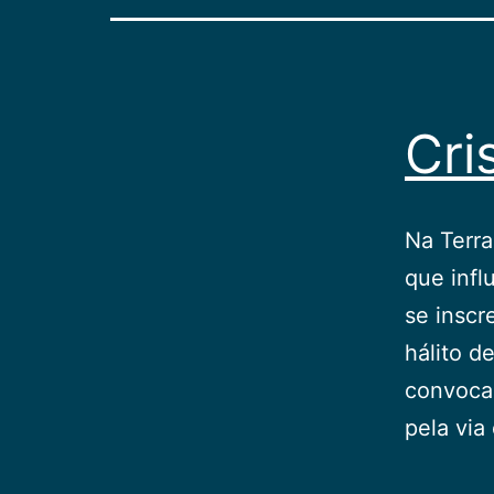
Cri
Na Terr
que infl
se insc
hálito d
convoca 
pela via