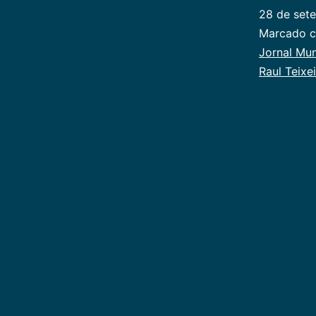
28 de set
Categoriz
Marcado 
como
Jornal Mun
Publicoger
Raul Teixe