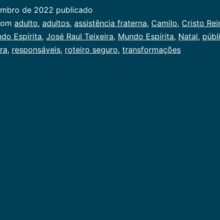
embro de 2022
publicado
ado
com
adulto
,
adultos
,
assistência fraterna
,
Camilo
,
Cristo Rei
do Espírita
,
José Raul Teixeira
,
Mundo Espírita
,
Natal
,
públ
al
ira
,
responsáveis
,
roteiro seguro
,
transformações