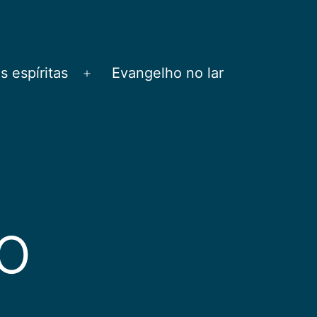
 espíritas
Evangelho no lar
Abrir
menu
ro