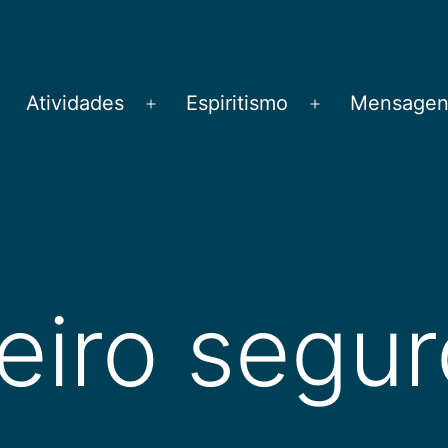
Atividades
Espiritismo
Mensagens
brir
Abrir
Abrir
menu
menu
menu
teiro segu