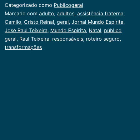
Categorizado como
Publicogeral
Marcado com
adulto
,
adultos
,
assistência fraterna
,
Camilo
,
Cristo Reina!
,
geral
,
Jornal Mundo Espírita
,
José Raul Teixeira
,
Mundo Espírita
,
Natal
,
público
geral
,
Raul Teixeira
,
responsáveis
,
roteiro seguro
,
transformações