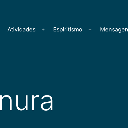
Atividades
Espiritismo
Mensagens
brir
Abrir
Abrir
menu
menu
menu
rnura