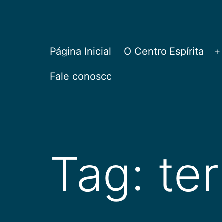
Pular
para
o
CEPAC
Página Inicial
O Centro Espírita
A
conteúdo
Fale conosco
Tag:
te