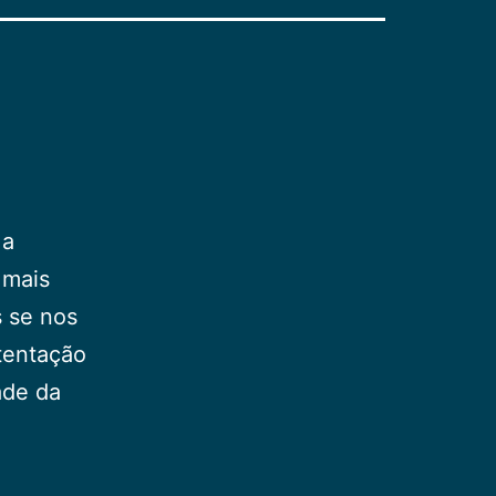
 a
 mais
 se nos
tentação
ade da