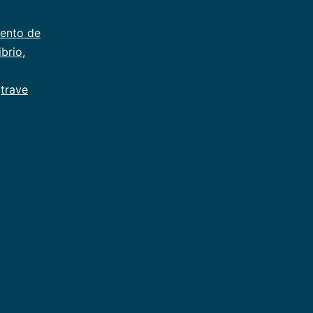
ento de
ibrio
,
,
trave