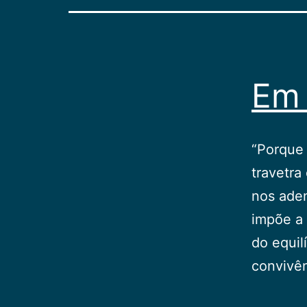
Em 
“Porque 
travetra
nos ade
impõe a 
do equil
convivê