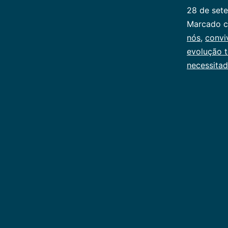
28 de set
Categoriz
Marcado 
como
nós
,
convi
Publicoger
evolução t
necessita