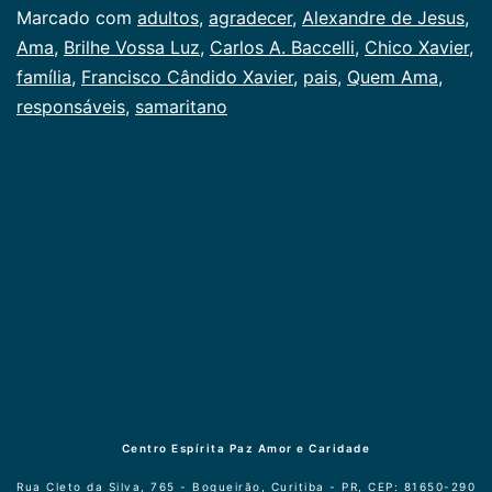
Categorizado
Marcado com
adultos
,
agradecer
,
Alexandre de Jesus
,
como
Ama
,
Brilhe Vossa Luz
,
Carlos A. Baccelli
,
Chico Xavier
,
Publicogeral
família
,
Francisco Cândido Xavier
,
pais
,
Quem Ama
,
responsáveis
,
samaritano
Centro Espírita Paz Amor e Caridade
Rua Cleto da Silva, 765 - Boqueirão, Curitiba - PR, CEP: 81650-290