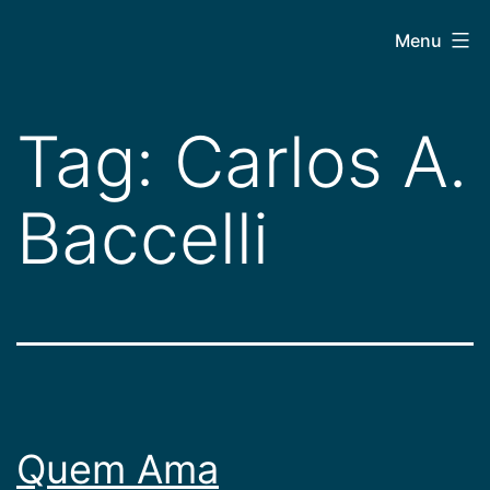
Pular
CEPAC
Menu
para
o
conteúdo
Tag:
Carlos A.
Baccelli
Quem Ama