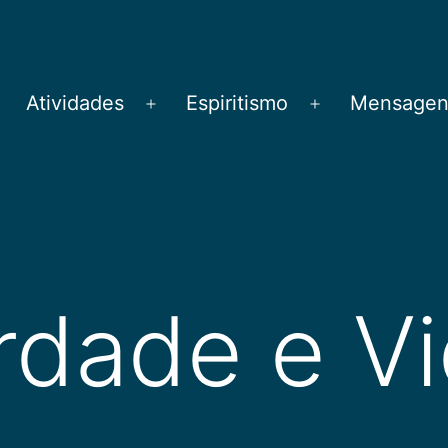
Atividades
Espiritismo
Mensagens
brir
Abrir
Abrir
menu
menu
menu
rdade e V