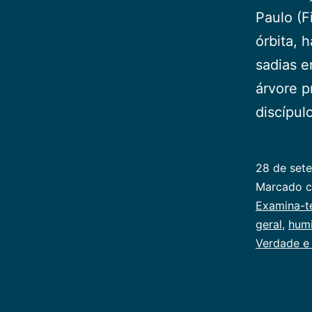
Paulo (F
órbita, 
sadias e
árvore p
discípul
28 de set
Categoriz
Marcado 
como
Examina-t
Publicoger
geral
,
hum
Verdade e