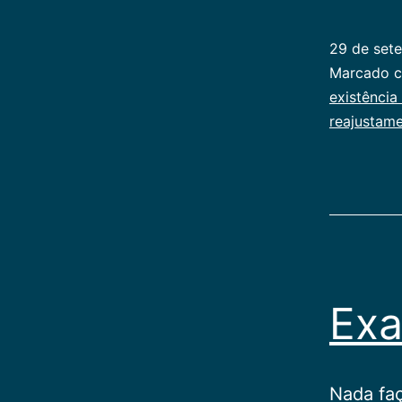
29 de set
Categoriz
Marcado 
como
existência
Publicoger
reajustam
Exa
Nada faç