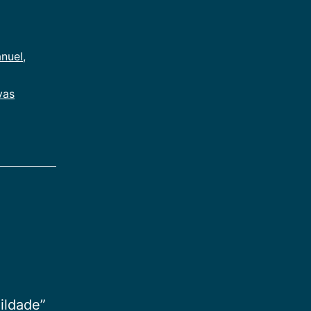
nuel
,
vas
ildade”