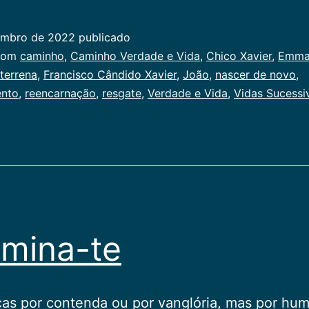
Sucessivas
embro de 2022
publicado
ado
com
caminho
,
Caminho Verdade e Vida
,
Chico Xavier
,
Emma
 terrena
,
Francisco Cândido Xavier
,
João
,
nascer de novo
,
al
ento
,
reencarnação
,
resgate
,
Verdade e Vida
,
Vidas Sucessi
mina-te
as por contenda ou por vanglória, mas por hum