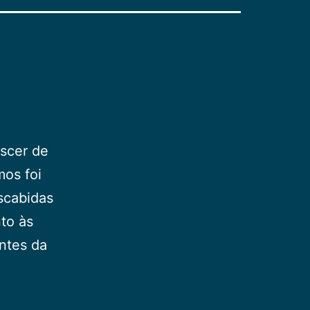
ascer de
mos foi
escabidas
to às
ntes da