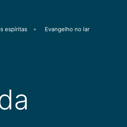
 espíritas
Evangelho no lar
Abrir
menu
ida