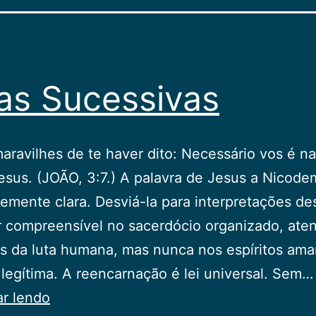
as Sucessivas
aravilhes de te haver dito: Necessário vos é n
esus. (JOÃO, 3:7.) A palavra de Jesus a Nicode
temente clara. Desviá-la para interpretações d
 compreensível no sacerdócio organizado, aten
s da luta humana, mas nunca nos espíritos ama
legítima. A reencarnação é lei universal. Sem…
Vidas
ar lendo