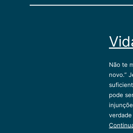
Vid
Não te m
novo.” J
suficien
pode ser
injunçõe
verdade 
Continu