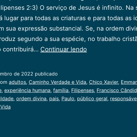
ilipenses 2:3) O serviço de Jesus é infinito. Na
há lugar para todas as criaturas e para todas as i
m sua expressão substancial. Se, na ordem divi
roduz segundo a sua espécie, no trabalho crist
Examina-
o contribuirá…
Continuar lendo
te
embro de 2022
publicado
ado
com
adultos
,
Caminho Verdade e Vida
,
Chico Xavier
,
Emman
e
,
experiência humana
,
família
,
Filipenses
,
Francisco Cândid
al
ildade
,
ordem divina
,
pais
,
Paulo
,
público geral
,
responsáve
 Vida