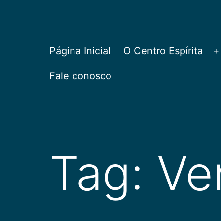
Pular
para
o
CEPAC
Página Inicial
O Centro Espírita
A
conteúdo
Fale conosco
Tag:
Ve