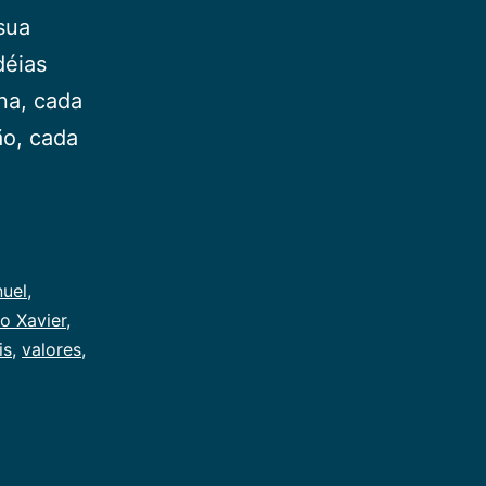
 sua
déias
na, cada
ão, cada
uel
,
o Xavier
,
is
,
valores
,