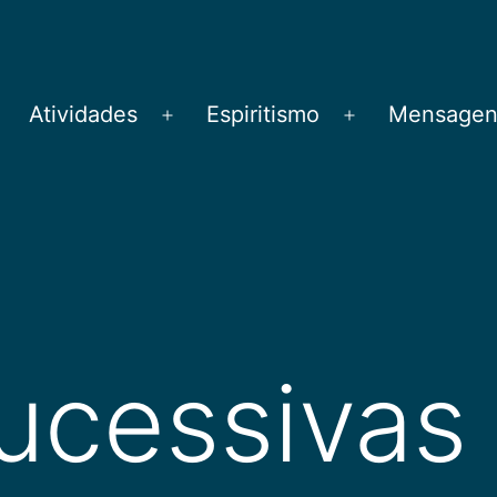
Atividades
Espiritismo
Mensagens
brir
Abrir
Abrir
menu
menu
menu
ucessivas