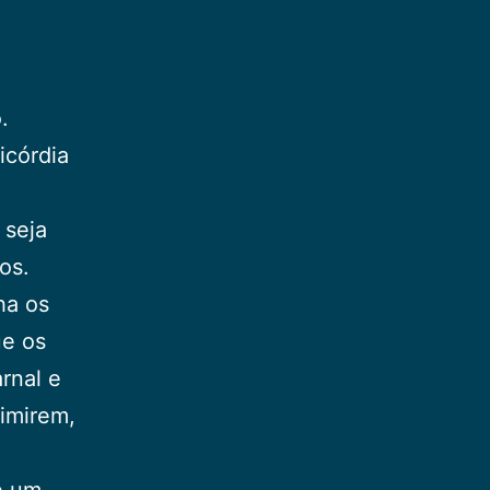
.
icórdia
 seja
os.
ha os
ue os
rnal e
imirem,
é um