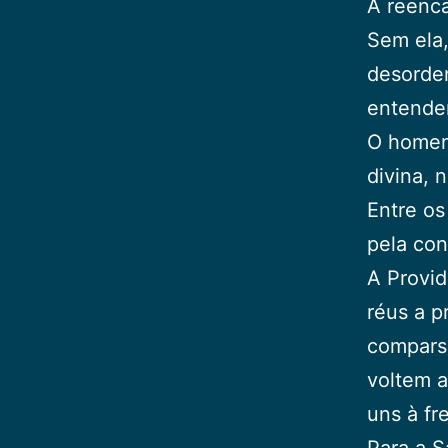
A reenca
Sem ela,
desordem
entende
O homem
divina, 
Entre os
pela con
A Provid
réus a p
comparsa
voltem a
uns à fr
Para a 