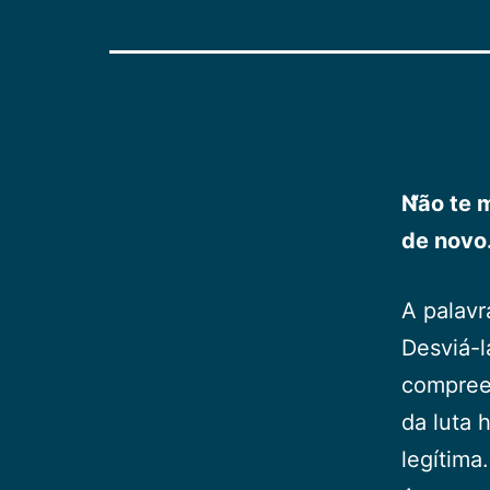
Não te m
de novo.
A palavr
Desviá-l
compreen
da luta 
legítima.