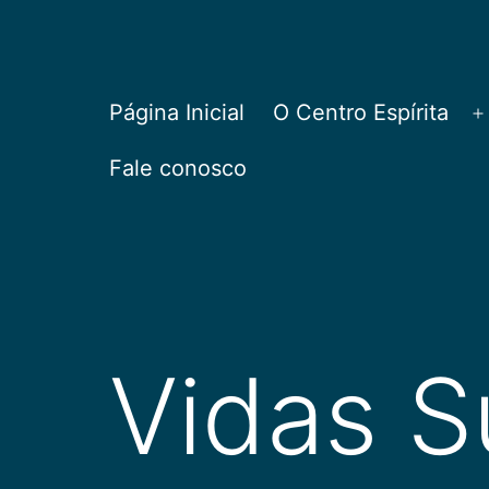
Pular
para
o
CEPAC
Página Inicial
O Centro Espírita
A
conteúdo
Fale conosco
Vidas S