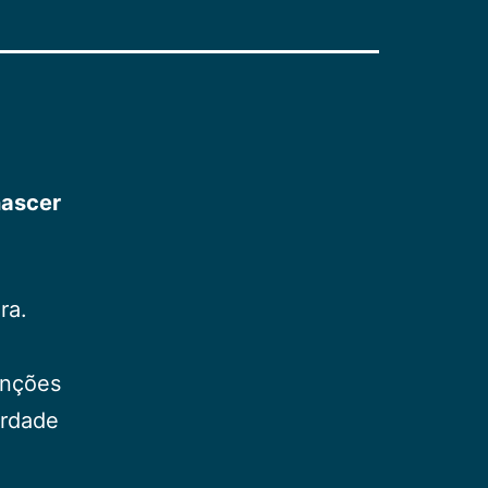
nascer
ra.
unções
erdade