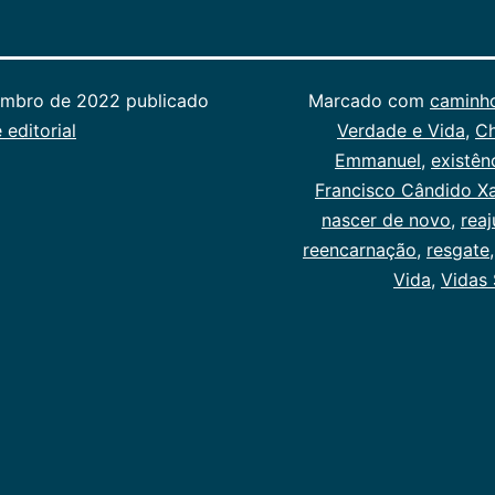
embro de 2022
publicado
Categorizado
Marcado com
caminh
 editorial
como
Verdade e Vida
,
Ch
Publicogeral
Emmanuel
,
existên
Francisco Cândido Xa
nascer de novo
,
rea
reencarnação
,
resgate
Vida
,
Vidas 