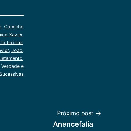
o
,
Caminho
ico Xavier
,
cia terrena
,
vier
,
João
,
justamento
,
,
Verdade e
Sucessivas
Próximo post
Anencefalia