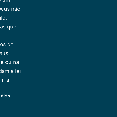
Deus não
lo;
ias que
dos do
seus
ue ou na
dam a lei
om a
ndido