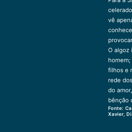
celerado
vê apena
conhece
provoca
O algoz 
homem; o
filhos e
rede dos
do amor,
bênção 
Fonte: Ca
Xavier, D