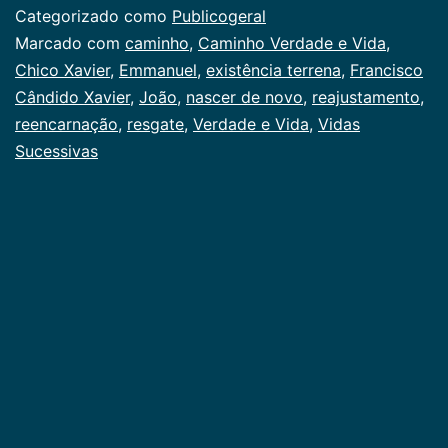
Categorizado como
Publicogeral
Marcado com
caminho
,
Caminho Verdade e Vida
,
Chico Xavier
,
Emmanuel
,
existência terrena
,
Francisco
Cândido Xavier
,
João
,
nascer de novo
,
reajustamento
,
reencarnação
,
resgate
,
Verdade e Vida
,
Vidas
Sucessivas