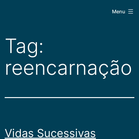
Pular
CEPAC
Menu
para
o
conteúdo
Tag:
reencarnação
Vidas Sucessivas