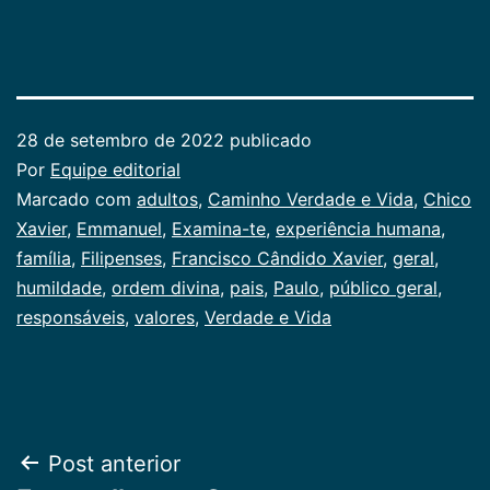
28 de setembro de 2022
publicado
Por
Equipe editorial
Categorizado
Marcado com
adultos
,
Caminho Verdade e Vida
,
Chico
como
Xavier
,
Emmanuel
,
Examina-te
,
experiência humana
,
Publicogeral
família
,
Filipenses
,
Francisco Cândido Xavier
,
geral
,
humildade
,
ordem divina
,
pais
,
Paulo
,
público geral
,
responsáveis
,
valores
,
Verdade e Vida
Navegação
Post anterior