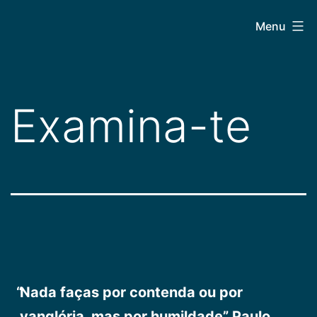
Pular
CEPAC
Menu
para
o
conteúdo
Examina-te
Nada faças por contenda ou por
vanglória, mas por humildade” Paulo