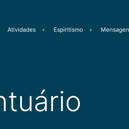
Atividades
Espiritismo
Mensagens
brir
Abrir
Abrir
menu
menu
menu
ntuário