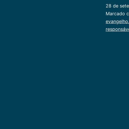
28 de set
Categoriz
Marcado 
como
evangelho
Publicoger
responsáv