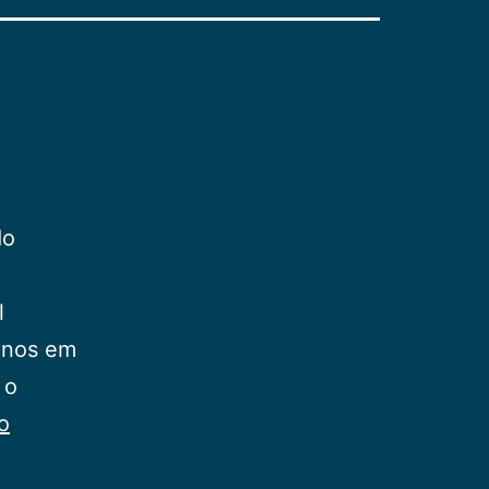
do
l
-nos em
 o
Evangelho
o
em