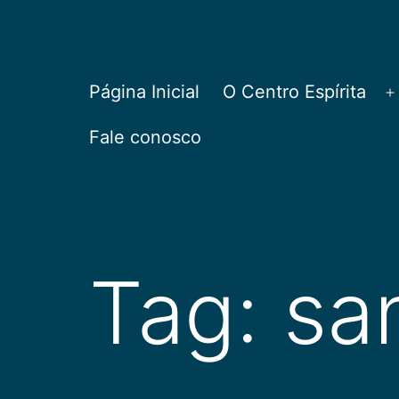
Pular
para
o
CEPAC
Página Inicial
O Centro Espírita
A
conteúdo
Fale conosco
Tag:
sa