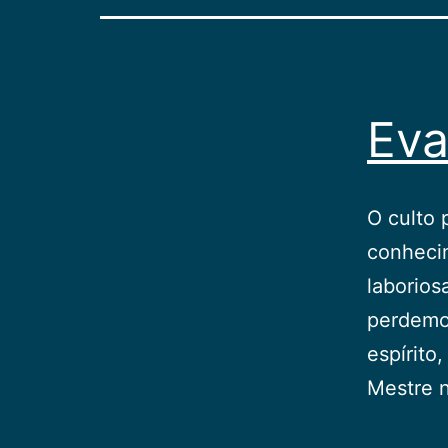
Eva
O culto 
conhecim
laborios
perdemo
espírito
Mestre n