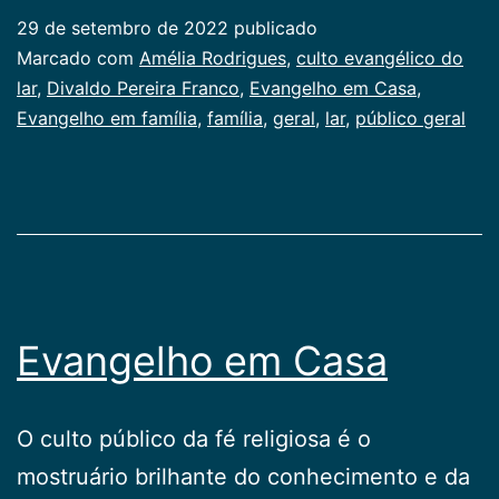
família
29 de setembro de 2022
publicado
Categorizado
Marcado com
Amélia Rodrigues
,
culto evangélico do
como
lar
,
Divaldo Pereira Franco
,
Evangelho em Casa
,
Publicogeral
Evangelho em família
,
família
,
geral
,
lar
,
público geral
Evangelho em Casa
O culto público da fé religiosa é o
mostruário brilhante do conhecimento e da