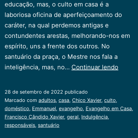
educação, mas, o culto em casa é a
laboriosa oficina de aperfeiçoamento do
caráter, na qual perdemos antigas e
contundentes arestas, melhorando-nos em
espírito, uns a frente dos outros. No
santuário da praça, o Mestre nos fala a
Evang
inteligência, mas, no…
Continuar lendo
em
Casa
28 de setembro de 2022
publicado
Categorizado
Marcado com
adultos
,
casa
,
Chico Xavier
,
culto
,
como
doméstico
,
Emmanuel
,
evangelho
,
Evangelho em Casa
,
Publicogeral
Francisco Cândido Xavier
,
geral
,
Indulgência
,
responsáveis
,
santuário