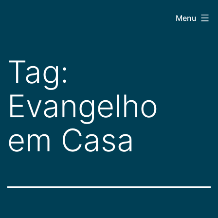
Pular
CEPAC
Menu
para
o
conteúdo
Tag:
Evangelho
em Casa