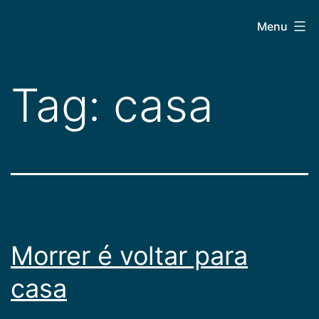
Pular
CEPAC
Menu
para
o
conteúdo
Tag:
casa
Morrer é voltar para
casa