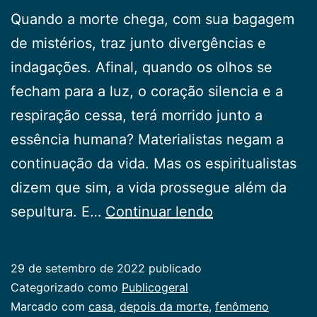
Quando a morte chega, com sua bagagem
de mistérios, traz junto divergências e
indagações. Afinal, quando os olhos se
fecham para a luz, o coração silencia e a
respiração cessa, terá morrido junto a
essência humana? Materialistas negam a
continuação da vida. Mas os espiritualistas
dizem que sim, a vida prossegue além da
Morrer
sepultura. E…
Continuar lendo
é
voltar
29 de setembro de 2022
publicado
para
Categorizado como
Publicogeral
casa
Marcado com
casa
,
depois da morte
,
fenômeno