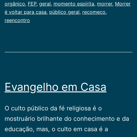
orgânico
,
FEP
,
geral
,
momento espírita
,
morrer
,
Morrer
é voltar para casa
,
público geral
,
recomeço
,
reencontro
Evangelho em Casa
O culto público da fé religiosa é o
mostruário brilhante do conhecimento e da
educação, mas, o culto em casa é a