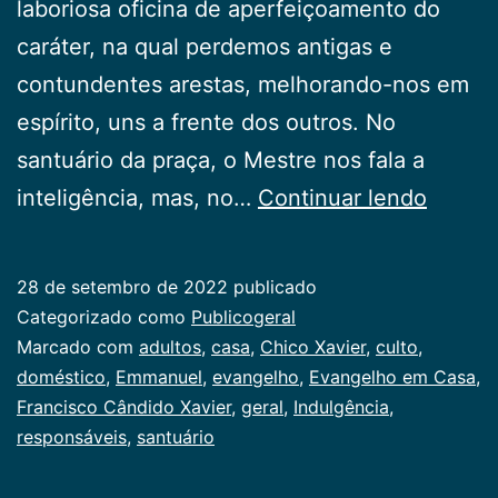
laboriosa oficina de aperfeiçoamento do
caráter, na qual perdemos antigas e
contundentes arestas, melhorando-nos em
espírito, uns a frente dos outros. No
santuário da praça, o Mestre nos fala a
Evang
inteligência, mas, no…
Continuar lendo
em
Casa
28 de setembro de 2022
publicado
Categorizado como
Publicogeral
Marcado com
adultos
,
casa
,
Chico Xavier
,
culto
,
doméstico
,
Emmanuel
,
evangelho
,
Evangelho em Casa
,
Francisco Cândido Xavier
,
geral
,
Indulgência
,
responsáveis
,
santuário