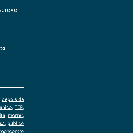
screve
.
nto
,
depois da
ânico
,
FEP
,
ita
,
morrer
,
asa
,
público
reencontro