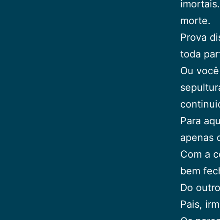
imortais
morte.
Prova d
toda par
Ou você 
sepultur
continui
Para aqu
apenas o
Com a co
bem fech
Do outro
Pais, ir