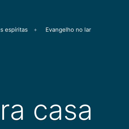
 espíritas
Evangelho no lar
Abrir
menu
ara casa