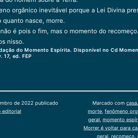
no orgânico inevitável porque a Lei Divina pre
 quanto nasce, morre.
 não é pois o fim, mas o momento do recomeço
s nisso.
edação do Momento Espírita. Disponível no Cd Mome
v. 17, ed. FEP
embro de 2022
publicado
Categorizado
Marcado com
casa
 editorial
como
morte
,
fenômeno org
Publicogeral
geral
,
momento espír
Morrer é voltar para c
geral
,
recomeço
,