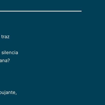
 traz
 silencia
mana?
pujante,