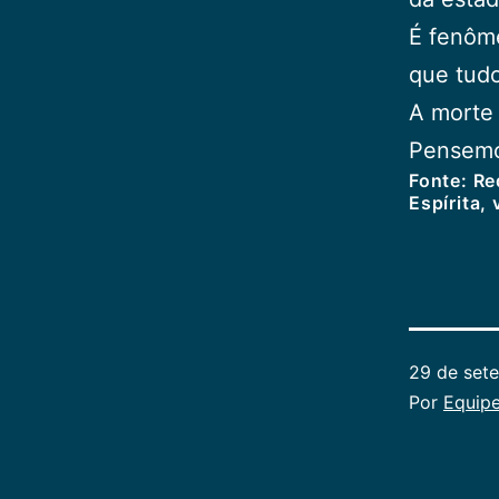
É fenôme
que tudo
A morte
Pensemo
Fonte: R
Espírita, 
29 de set
Por
Equipe