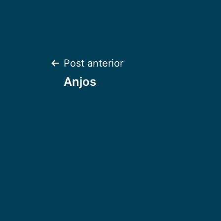
Navegação
Post anterior
Anjos
de
Post