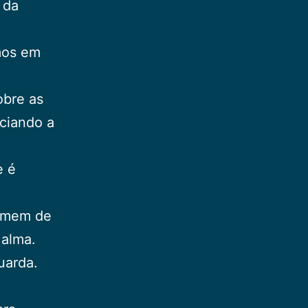
 da
mos em
obre as
ciando a
e é
homem de
 alma.
uarda.