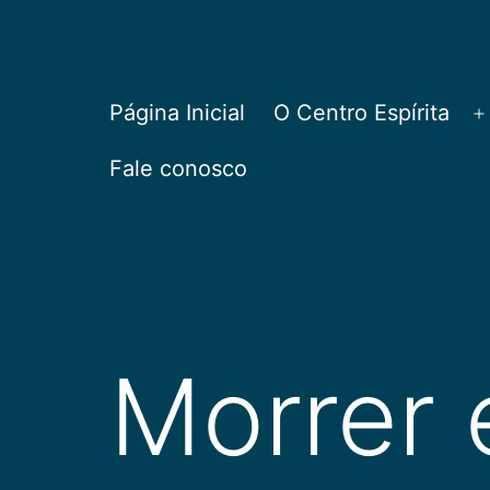
Pular
para
o
CEPAC
Página Inicial
O Centro Espírita
A
conteúdo
Fale conosco
Morrer 