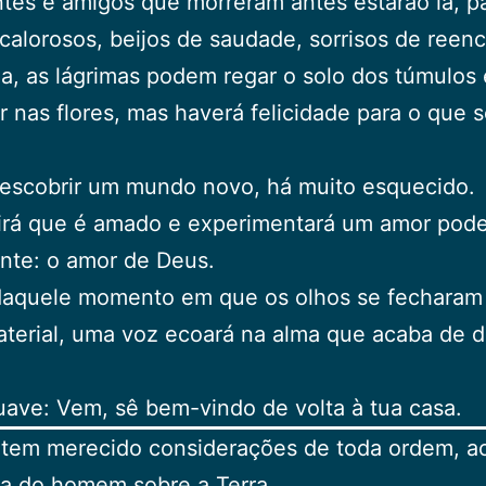
tes e amigos que morreram antes estarão lá, p
calorosos, beijos de saudade, sorrisos de reenc
a, as lágrimas podem regar o solo dos túmulos 
r nas flores, mas haverá felicidade para o que s
descobrir um mundo novo, há muito esquecido.
irá que é amado e experimentará um amor pode
nte: o amor de Deus.
daquele momento em que os olhos se fecharam
terial, uma voz ecoará na alma que acaba de d
suave: Vem, sê bem-vindo de volta à tua casa.
 tem merecido considerações de toda ordem, a
a do homem sobre a Terra.