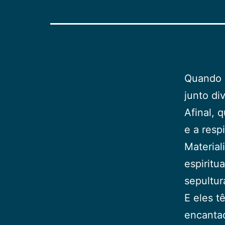
Quando 
junto di
Afinal, 
e a resp
Material
espiritu
sepultur
E eles t
encanta