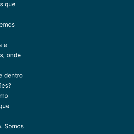
os que
eremos
s e
as, onde
e dentro
ões?
smo
 que
a. Somos