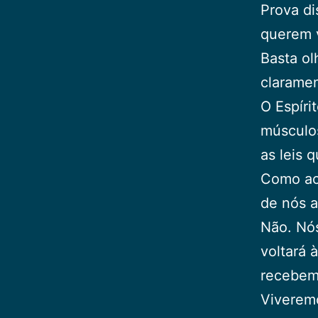
Prova di
querem 
Basta ol
claramen
O Espíri
músculos
as leis 
Como ac
de nós 
Não. Nó
voltará 
recebemo
Viverem