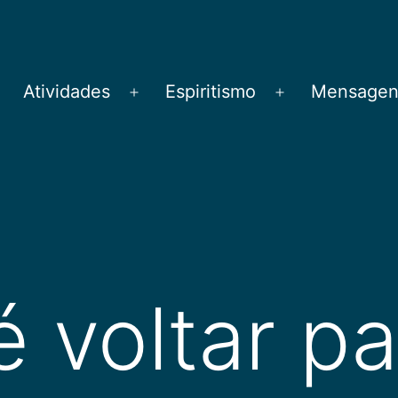
Atividades
Espiritismo
Mensagens
brir
Abrir
Abrir
menu
menu
menu
é voltar p