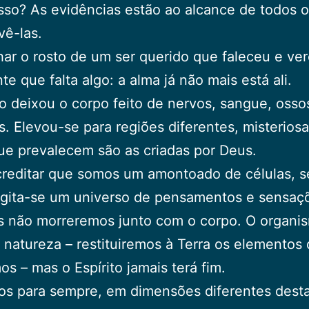
sso? As evidências estão ao alcance de todos 
vê-las.
har o rosto de um ser querido que faleceu e v
te que falta algo: a alma já não mais está ali.
to deixou o corpo feito de nervos, sangue, osso
. Elevou-se para regiões diferentes, misterios
que prevalecem são as criadas por Deus.
reditar que somos um amontoado de células, s
agita-se um universo de pensamentos e sensaç
s não morreremos junto com o corpo. O organi
à natureza – restituiremos à Terra os elementos
s – mas o Espírito jamais terá fim.
os para sempre, em dimensões diferentes dest