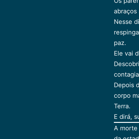
Os paren
abraços 
Nesse di
respinga
paz.
Ele vai 
Descobr
contagia
Depois 
corpo ma
Terra.
E dirá, 
A morte
da estad