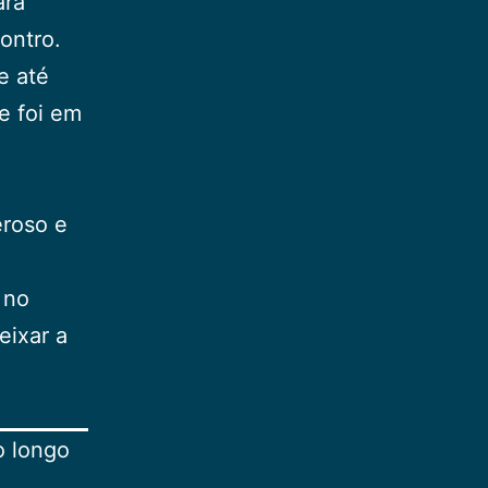
ara
ontro.
e até
e foi em
roso e
 no
eixar a
o longo