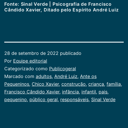
Fonte: Sinal Verde | Psicografia de Francisco
Cândido Xavier, Ditado pelo Espírito André Luiz
28 de setembro de 2022
publicado
Por
Equipe editorial
Categorizado como
Publicogeral
Marcado com
adultos
,
André Luiz
,
Ante os
Pequeninos
,
Chico Xavier
,
construção
,
criança
,
família
,
Francisco Cândido Xavier
,
infância
,
infantil
,
pais
,
pequenino
,
público geral
,
responsáveis
,
Sinal Verde