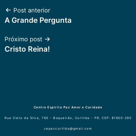
Navegação
Post anterior
A Grande Pergunta
de
Post
Próximo post
Cristo Reina!
Centro Espírita Paz Amor e Caridade
Rua Cleto da Silva, 765 - Boqueirão, Curitiba - PR, CEP: 81650-290
cepaccuritiba@gmail.com