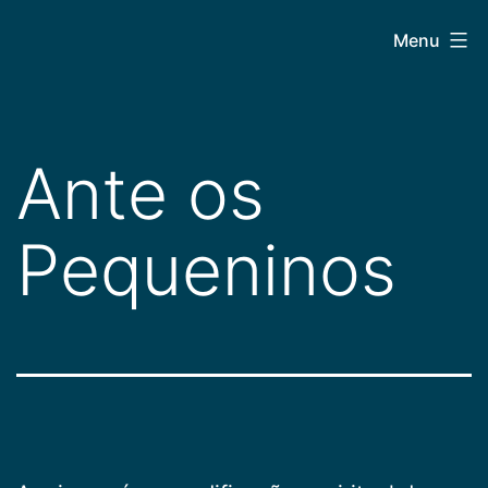
Pular
CEPAC
Menu
para
o
conteúdo
Ante os
Pequeninos