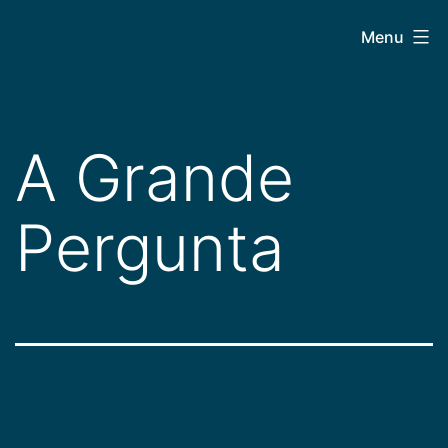
Pular
CEPAC
Menu
para
o
conteúdo
A Grande
Pergunta