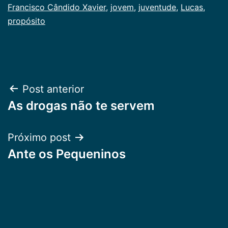
Francisco Cândido Xavier
,
jovem
,
juventude
,
Lucas
,
propósito
Navegação
Post anterior
As drogas não te servem
de
Post
Próximo post
Ante os Pequeninos