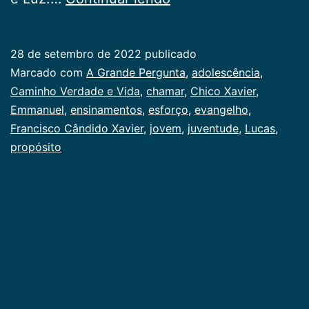
Grande
Pergunta
28 de setembro de 2022
publicado
Categorizado
Marcado com
A Grande Pergunta
,
adolescência
,
como
Caminho Verdade e Vida
,
chamar
,
Chico Xavier
,
Juventude
Emmanuel
,
ensinamentos
,
esforço
,
evangelho
,
Francisco Cândido Xavier
,
jovem
,
juventude
,
Lucas
,
propósito