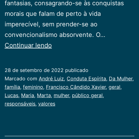
fantasias, consagrando-se às conquistas
morais que falam de perto à vida
imperecível, sem prender-se ao
convencionalismo absorvente. O…
Da
Continuar lendo
Mulher
28 de setembro de 2022
publicado
Categorizado
Marcado com
André Luiz
,
Conduta Espírita
,
Da Mulher
,
como
família
,
feminino
,
Francisco Cândido Xavier
,
geral
,
Publicogeral
Lucas
,
Maria
,
Marta
,
mulher
,
público geral
,
responsáveis
,
valores