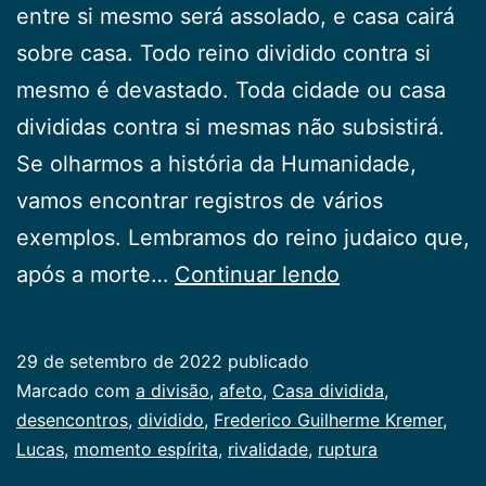
entre si mesmo será assolado, e casa cairá
sobre casa. Todo reino dividido contra si
mesmo é devastado. Toda cidade ou casa
divididas contra si mesmas não subsistirá.
Se olharmos a história da Humanidade,
vamos encontrar registros de vários
exemplos. Lembramos do reino judaico que,
Casa
após a morte…
Continuar lendo
dividida
29 de setembro de 2022
publicado
Categorizado
Marcado com
a divisão
,
afeto
,
Casa dividida
,
como
desencontros
,
dividido
,
Frederico Guilherme Kremer
,
Publicogeral
Lucas
,
momento espírita
,
rivalidade
,
ruptura