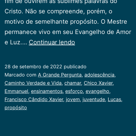
fim de ouvirem as sublimes palavras do
Cristo. Não se compreende, porém, o
motivo de semelhante propósito. O Mestre
permanece vivo em seu Evangelho de Amor
A
e Luz.…
Continuar lendo
Grande
Pergunta
28 de setembro de 2022
publicado
Categorizado
Marcado com
A Grande Pergunta
,
adolescência
,
como
Caminho Verdade e Vida
,
chamar
,
Chico Xavier
,
Juventude
Emmanuel
,
ensinamentos
,
esforço
,
evangelho
,
Francisco Cândido Xavier
,
jovem
,
juventude
,
Lucas
,
propósito