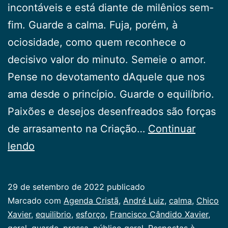
incontáveis e está diante de milênios sem-
fim. Guarde a calma. Fuja, porém, à
ociosidade, como quem reconhece o
decisivo valor do minuto. Semeie o amor.
Pense no devotamento dAquele que nos
ama desde o princípio. Guarde o equilíbrio.
Paixões e desejos desenfreados são forças
de arrasamento na Criação…
Continuar
Respostas
lendo
à
Pressa
29 de setembro de 2022
publicado
Categorizado
Marcado com
Agenda Cristã
,
André Luiz
,
calma
,
Chico
como
Xavier
,
equilibrio
,
esforço
,
Francisco Cândido Xavier
,
Publicogeral
geral
,
guarde
,
pressa
,
público geral
,
Respostas à