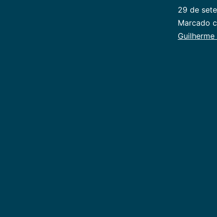
29 de set
Categoriz
Marcado 
como
Guilherme
Publicoger