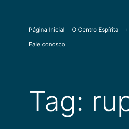
Pular
para
o
CEPAC
Página Inicial
O Centro Espírita
A
conteúdo
Fale conosco
Tag:
ru