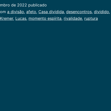
embro de 2022
publicado
ado
com
a divisão
,
afeto
,
Casa dividida
,
desencontros
,
dividido
 Kremer
,
Lucas
,
momento espírita
,
rivalidade
,
ruptura
al