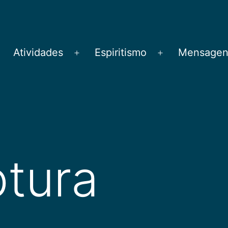
Atividades
Espiritismo
Mensagens
brir
Abrir
Abrir
menu
menu
menu
ptura