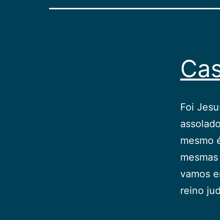
Cas
Foi Jesu
assolado
mesmo é 
mesmas n
vamos en
reino ju