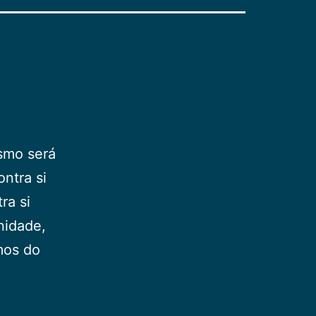
esmo será
ontra si
ra si
nidade,
mos do
da