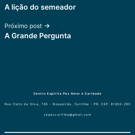
A lição do semeador
de
Post
Próximo post
A Grande Pergunta
Centro Espírita Paz Amor e Caridade
Rua Cleto da Silva, 765 - Boqueirão, Curitiba - PR, CEP: 81650-290
cepaccuritiba@gmail.com