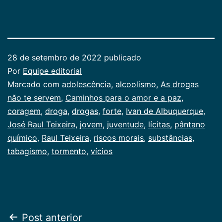
28 de setembro de 2022
publicado
Por
Equipe editorial
Categorizado
Marcado com
adolescência
,
alcoolismo
,
As drogas
como
não te servem
,
Caminhos para o amor e a paz
,
Juventude
coragem
,
droga
,
,
drogas
,
forte
,
Ivan de Albuquerque
,
Publicogeral
José Raul Teixeira
,
jovem
,
juventude
,
lícitas
,
pântano
químico
,
Raul Teixeira
,
riscos morais
,
substâncias
,
tabagismo
,
tormento
,
vícios
Navegação
Post anterior