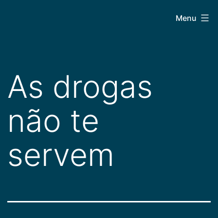
Pular
CEPAC
Menu
para
o
conteúdo
As drogas
não te
servem