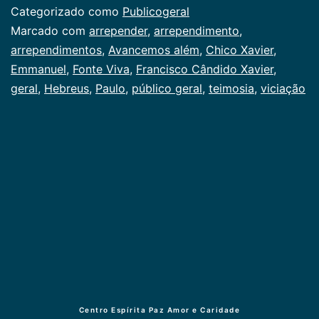
Categorizado como
Publicogeral
Marcado com
arrepender
,
arrependimento
,
arrependimentos
,
Avancemos além
,
Chico Xavier
,
Emmanuel
,
Fonte Viva
,
Francisco Cândido Xavier
,
geral
,
Hebreus
,
Paulo
,
público geral
,
teimosia
,
viciação
Centro Espírita Paz Amor e Caridade