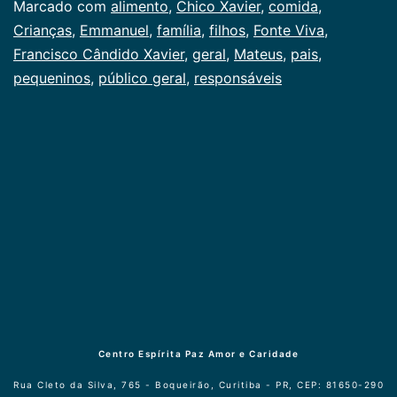
Marcado com
alimento
,
Chico Xavier
,
comida
,
Crianças
,
Emmanuel
,
família
,
filhos
,
Fonte Viva
,
Francisco Cândido Xavier
,
geral
,
Mateus
,
pais
,
pequeninos
,
público geral
,
responsáveis
Centro Espírita Paz Amor e Caridade
Rua Cleto da Silva, 765 - Boqueirão, Curitiba - PR, CEP: 81650-290