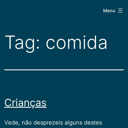
Pular
CEPAC
Menu
para
o
conteúdo
Tag:
comida
Crianças
Vede, não desprezeis alguns destes