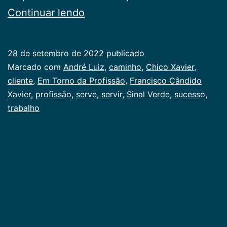
Em
Continuar lendo
Torno
da
28 de setembro de 2022
publicado
Profissão
Categorizado
Marcado com
André Luiz
,
caminho
,
Chico Xavier
,
como
cliente
,
Em Torno da Profissão
,
Francisco Cândido
Juventude
Xavier
,
profissão
,
,
serve
,
servir
,
Sinal Verde
,
sucesso
,
Publicogeral
trabalho