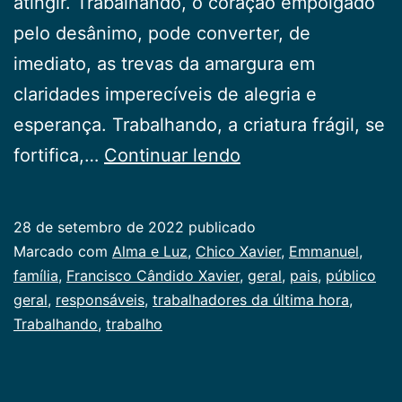
atingir. Trabalhando, o coração empolgado
pelo desânimo, pode converter, de
imediato, as trevas da amargura em
claridades imperecíveis de alegria e
esperança. Trabalhando, a criatura frágil, se
Trabalhando
fortifica,…
Continuar lendo
28 de setembro de 2022
publicado
Categorizado
Marcado com
Alma e Luz
,
Chico Xavier
,
Emmanuel
,
como
família
,
Francisco Cândido Xavier
,
geral
,
pais
,
público
Publicogeral
geral
,
responsáveis
,
trabalhadores da última hora
,
Trabalhando
,
trabalho