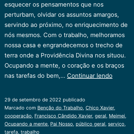
esquecer os pensamentos que nos
perturbam, olvidar os assuntos amargos,
servindo ao próximo, no enriquecimento de
nós mesmos. Com o trabalho, melhoramos
nossa casa e engrandecemos o trecho de
terra onde a Providência Divina nos situou.
Ocupando a mente, o coração e os braços
Benção
nas tarefas do bem,…
Continuar lendo
do
Trabalh
29 de setembro de 2022
publicado
Categorizado
Marcado com
Benção do Trabalho
,
Chico Xavier
,
como
cooperação
,
Francisco Cândido Xavier
,
geral
,
Meimei
,
Publicogeral
Ocupando a mente
,
Pai Nosso
,
público geral
,
serviço
,
tarefa
,
trabalho