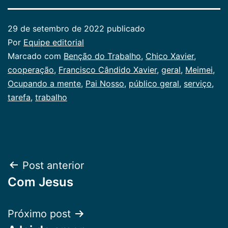
29 de setembro de 2022
publicado
Por
Equipe editorial
Categorizado
Marcado com
Benção do Trabalho
,
Chico Xavier
,
como
cooperação
,
Francisco Cândido Xavier
,
geral
,
Meimei
,
Publicogeral
Ocupando a mente
,
Pai Nosso
,
público geral
,
serviço
,
tarefa
,
trabalho
Navegação
Post anterior
Com Jesus
de
Post
Próximo post