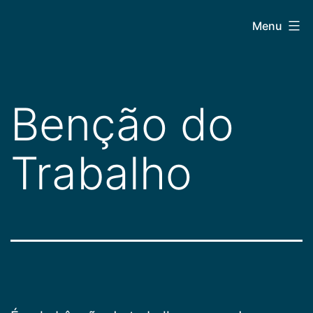
Pular
CEPAC
Menu
para
o
conteúdo
Benção do
Trabalho