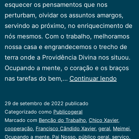
esquecer os pensamentos que nos
perturbam, olvidar os assuntos amargos,
servindo ao próximo, no enriquecimento de
nós mesmos. Com o trabalho, melhoramos
nossa casa e engrandecemos o trecho de
terra onde a Providência Divina nos situou.
Ocupando a mente, o coração e os braços
Benção
nas tarefas do bem,…
Continuar lendo
do
Trabalh
29 de setembro de 2022
publicado
Categorizado como
Publicogeral
Marcado com
Benção do Trabalho
,
Chico Xavier
,
cooperação
,
Francisco Cândido Xavier
,
geral
,
Meimei
,
Ocupando a mente
,
Pai Nosso
,
público geral
,
serviço
,