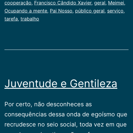
como
cooperação
,
Francisco Cândido Xavier
,
geral
,
Meimei
,
Publicogeral
Ocupando a mente
,
Pai Nosso
,
público geral
,
serviço
,
tarefa
,
trabalho
Juventude e Gentileza
Por certo, não desconheces as
consequências dessa onda de egoísmo que
recrudesce no seio social, toda vez em que