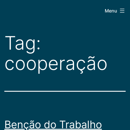
Pular
CEPAC
Menu
para
o
conteúdo
Tag:
cooperação
Benção do Trabalho