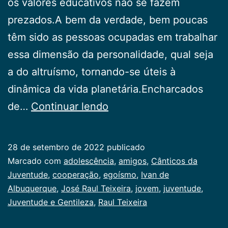
os valores educativos não se fazem
prezados.A bem da verdade, bem poucas
têm sido as pessoas ocupadas em trabalhar
essa dimensão da personalidade, qual seja
a do altruísmo, tornando-se úteis à
dinâmica da vida planetária.Encharcados
Juventude
de…
Continuar lendo
e
Gentileza
28 de setembro de 2022
publicado
Categorizado
Marcado com
adolescência
,
amigos
,
Cânticos da
como
Juventude
,
cooperação
,
egoísmo
,
Ivan de
Juventude
Albuquerque
,
José Raul Teixeira
,
jovem
,
juventude
,
Juventude e Gentileza
,
Raul Teixeira