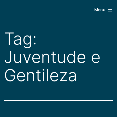
Pular
CEPAC
Menu
para
o
conteúdo
Tag:
Juventude e
Gentileza