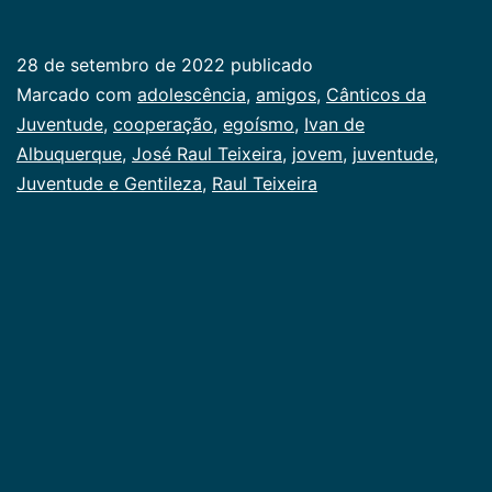
e
Gentileza
28 de setembro de 2022
publicado
Categorizado
Marcado com
adolescência
,
amigos
,
Cânticos da
como
Juventude
,
cooperação
,
egoísmo
,
Ivan de
Juventude
Albuquerque
,
José Raul Teixeira
,
jovem
,
juventude
,
Juventude e Gentileza
,
Raul Teixeira