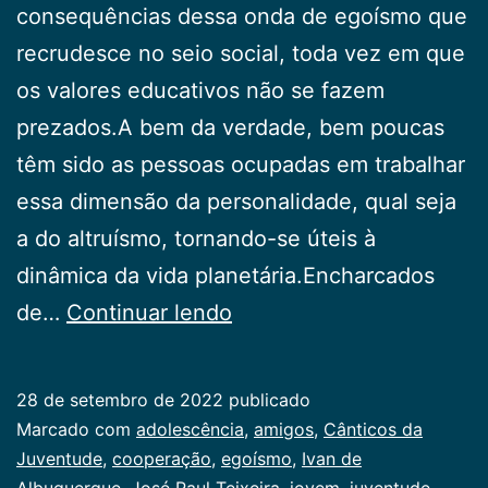
consequências dessa onda de egoísmo que
recrudesce no seio social, toda vez em que
os valores educativos não se fazem
prezados.A bem da verdade, bem poucas
têm sido as pessoas ocupadas em trabalhar
essa dimensão da personalidade, qual seja
a do altruísmo, tornando-se úteis à
dinâmica da vida planetária.Encharcados
Juventude
de…
Continuar lendo
e
Gentileza
28 de setembro de 2022
publicado
Categorizado
Marcado com
adolescência
,
amigos
,
Cânticos da
como
Juventude
,
cooperação
,
egoísmo
,
Ivan de
Juventude
Albuquerque
,
José Raul Teixeira
,
jovem
,
juventude
,