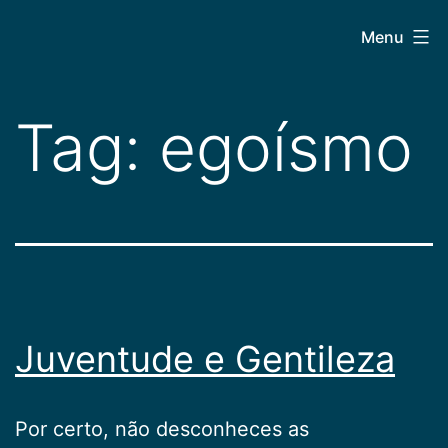
Pular
CEPAC
Menu
para
o
conteúdo
Tag:
egoísmo
Juventude e Gentileza
Por certo, não desconheces as