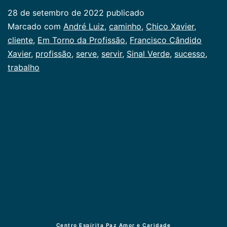
da
28 de setembro de 2022
publicado
Profissão
Categorizado
Marcado com
André Luiz
,
caminho
,
Chico Xavier
,
como
cliente
,
Em Torno da Profissão
,
Francisco Cândido
Juventude
Xavier
,
profissão
,
,
serve
,
servir
,
Sinal Verde
,
sucesso
,
Publicogeral
trabalho
Centro Espírita Paz Amor e Caridade