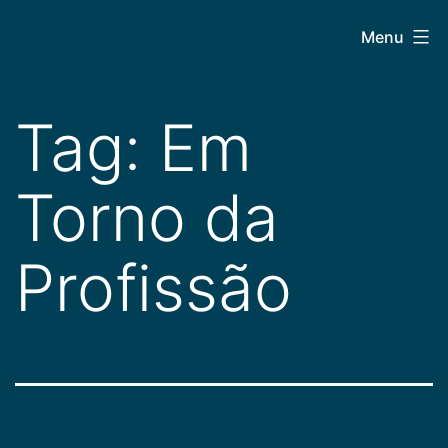
Pular
CEPAC
Menu
para
o
conteúdo
Tag:
Em
Torno da
Profissão