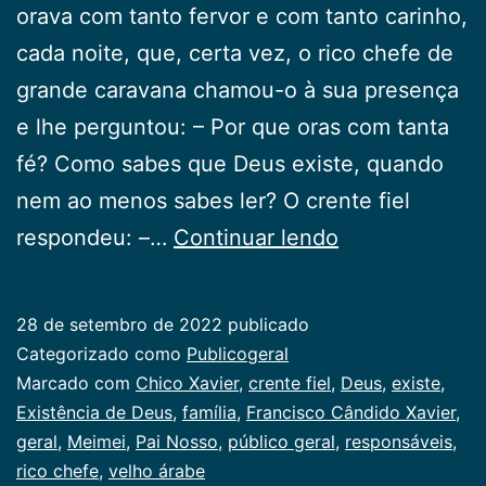
orava com tanto fervor e com tanto carinho,
cada noite, que, certa vez, o rico chefe de
grande caravana chamou-o à sua presença
e lhe perguntou: – Por que oras com tanta
fé? Como sabes que Deus existe, quando
nem ao menos sabes ler? O crente fiel
Existência
respondeu: –…
Continuar lendo
de
Deus
28 de setembro de 2022
publicado
Categorizado como
Publicogeral
Marcado com
Chico Xavier
,
crente fiel
,
Deus
,
existe
,
Existência de Deus
,
família
,
Francisco Cândido Xavier
,
geral
,
Meimei
,
Pai Nosso
,
público geral
,
responsáveis
,
rico chefe
,
velho árabe