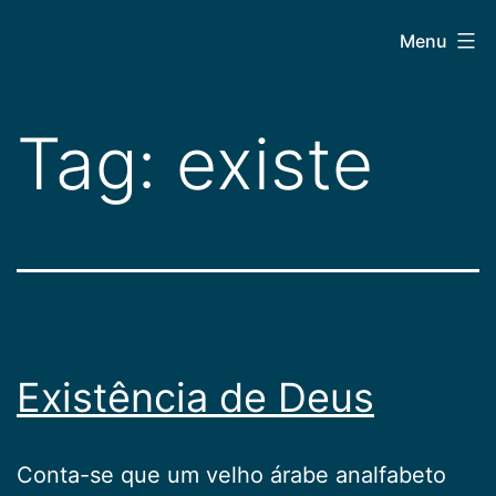
Pular
CEPAC
Menu
para
o
conteúdo
Tag:
existe
Existência de Deus
Conta-se que um velho árabe analfabeto