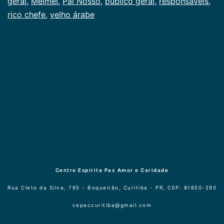
Publicogeral
geral
,
Meimei
,
Pai Nosso
,
público geral
,
responsáveis
,
rico chefe
,
velho árabe
Centro Espírita Paz Amor e Caridade
Rua Cleto da Silva, 765 - Boqueirão, Curitiba - PR, CEP: 81650-290
cepaccuritiba@gmail.com