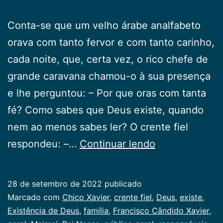
Conta-se que um velho árabe analfabeto
orava com tanto fervor e com tanto carinho,
cada noite, que, certa vez, o rico chefe de
grande caravana chamou-o à sua presença
e lhe perguntou: – Por que oras com tanta
fé? Como sabes que Deus existe, quando
nem ao menos sabes ler? O crente fiel
Existência
respondeu: –…
Continuar lendo
de
Deus
28 de setembro de 2022
publicado
Categorizado
Marcado com
Chico Xavier
,
crente fiel
,
Deus
,
existe
,
como
Existência de Deus
,
família
,
Francisco Cândido Xavier
,