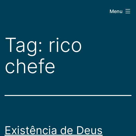
Pular
CEPAC
Menu
para
o
conteúdo
Tag:
rico
chefe
Existência de Deus