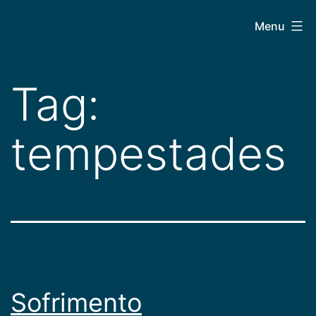
Pular
CEPAC
Menu
para
o
conteúdo
Tag:
tempestades
Sofrimento