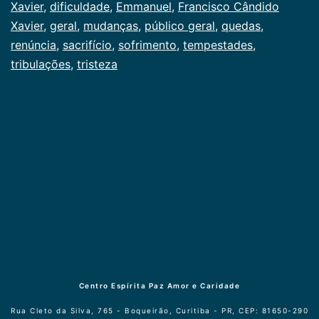
como
Xavier
,
dificuldade
,
Emmanuel
,
Francisco Cândido
Publicogeral
Xavier
,
geral
,
mudanças
,
público geral
,
quedas
,
renúncia
,
sacrifício
,
sofrimento
,
tempestades
,
tribulações
,
tristeza
Centro Espírita Paz Amor e Caridade
Rua Cleto da Silva, 765 - Boqueirão, Curitiba - PR, CEP: 81650-290