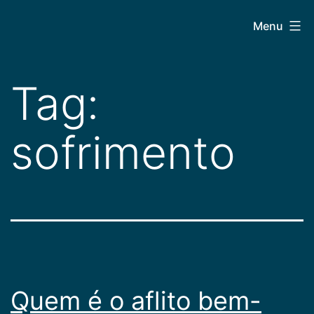
Pular
CEPAC
Menu
para
o
conteúdo
Tag:
sofrimento
Quem é o aflito bem-