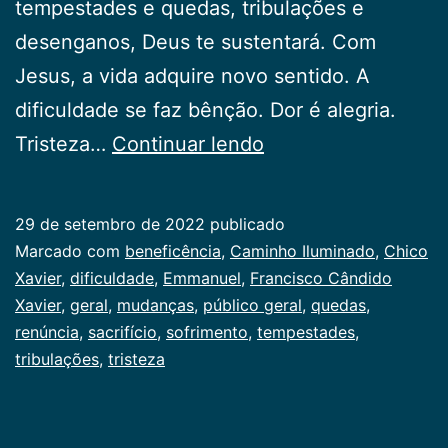
tempestades e quedas, tribulações e
desenganos, Deus te sustentará. Com
Jesus, a vida adquire novo sentido. A
dificuldade se faz bênção. Dor é alegria.
Sofrimento
Tristeza…
Continuar lendo
29 de setembro de 2022
publicado
Categorizado
Marcado com
beneficência
,
Caminho Iluminado
,
Chico
como
Xavier
,
dificuldade
,
Emmanuel
,
Francisco Cândido
Publicogeral
Xavier
,
geral
,
mudanças
,
público geral
,
quedas
,
renúncia
,
sacrifício
,
sofrimento
,
tempestades
,
tribulações
,
tristeza