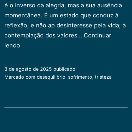
é o inverso da alegria, mas a sua ausência
momentânea. É um estado que conduz à
reflexão, e não ao desinteresse pela vida; à
contemplação dos valores…
Continuar
Reflexões
lendo
sobre
a
8 de agosto de 2025
publicado
tristeza
Categorizado
Marcado com
desequilíbrio
,
sofrimento
,
tristeza
como
Publicogeral