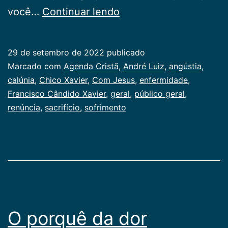
Com
você…
Continuar lendo
Jesus
29 de setembro de 2022
publicado
Categorizado
Marcado com
Agenda Cristã
,
André Luiz
,
angústia
,
como
calúnia
,
Chico Xavier
,
Com Jesus
,
enfermidade
,
Publicogeral
Francisco Cândido Xavier
,
geral
,
público geral
,
renúncia
,
sacrifício
,
sofrimento
O porquê da dor