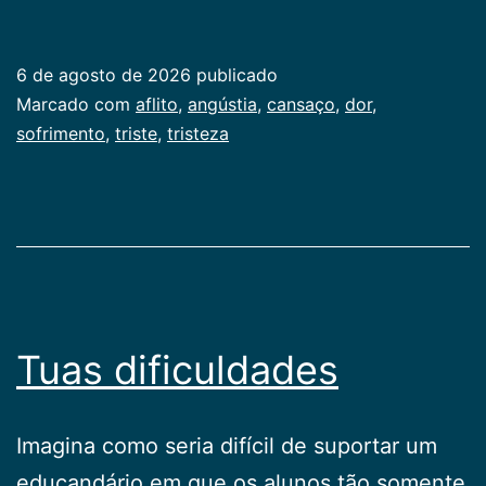
é
o
6 de agosto de 2026
publicado
aflito
Categorizado
Marcado com
aflito
,
angústia
,
cansaço
,
dor
,
bem-
como
sofrimento
,
triste
,
tristeza
info
aventurado?
geral
,
Publicogeral
Tuas dificuldades
Imagina como seria difícil de suportar um
educandário em que os alunos tão somente